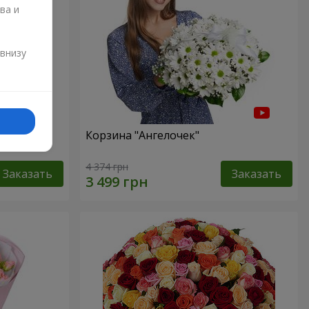
ва и
и
 внизу
"
Корзина "Ангелочек"
4 374 грн
Заказать
Заказать