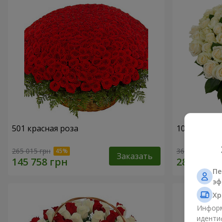
501 красная роза
101 белая р
265 015 грн
36 249 грн
Заказать
Пе
эф
Хр
Информ
иденти