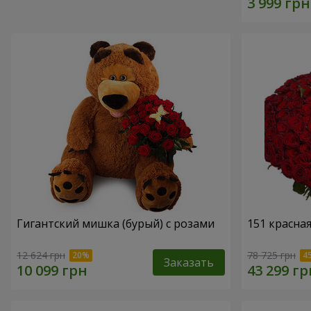
Гигантский мишка (бурый) с розами
151 красна
12 624 грн
78 725 грн
Заказать