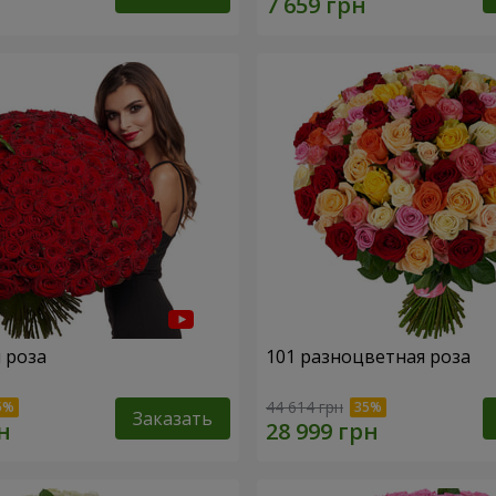
я роза
101 разноцветная роза
44 614 грн
Заказать