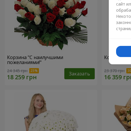
сайт и
обраба
Некото
законн
страни
Корзина "С наилучшими
Корзина "51
пожеланиями!"
24 345 грн
23 370 грн
Заказать