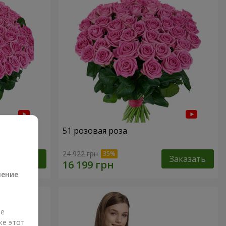
51 розовая роза
а
24 922 грн
Заказать
Заказать
ление
ые
же этот