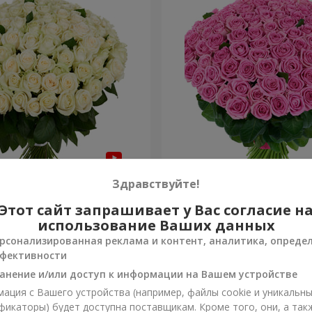
оза
101 розовая роза
Здравствуйте!
Этот сайт запрашивает у Вас согласие н
38 665 грн
Заказать
использование Ваших данных
рсонализированная реклама и контент, аналитика, опреде
фективности
анение и/или доступ к информации на Вашем устройстве
ация с Вашего устройства (например, файлы cookie и уникальн
фикаторы) будет доступна поставщикам. Кроме того, они, а так