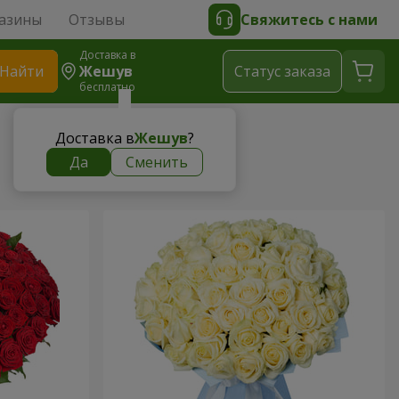
азины
Отзывы
Свяжитесь с нами
Доставка в
Найти
Жешув
Cтатус заказа
бесплатно
Доставка в
Жешув
?
Да
Сменить