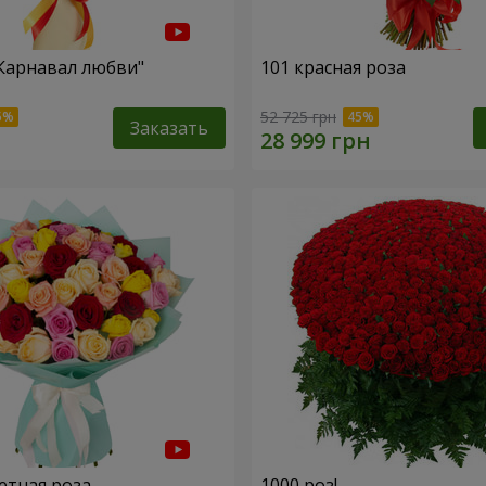
"Карнавал любви"
101 красная роза
52 725 грн
Заказать
етная роза
1000 роз!