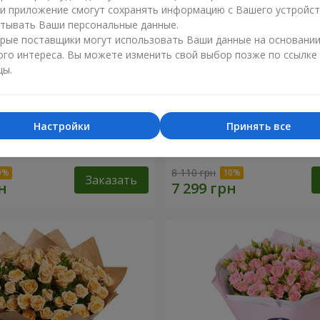
ли приложение смогут сохранять информацию с Вашего устройст
тывать Ваши персональные данные.
рые поставщики могут использовать Ваши данные на основани
ого интереса. Вы можете изменить свой выбор позже по ссылке
цы.
Настройки
Принять все
 алая роза"
Букет "Сказка моей жизни
8 110 грн
Заказать