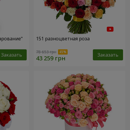
арование"
151 разноцветная роза
78 653 грн
Заказать
Заказать