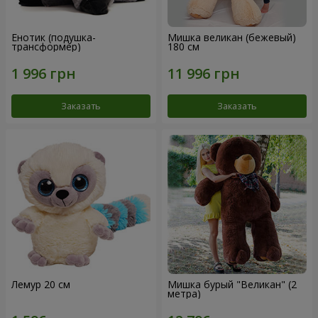
Енотик (подушка-
Мишка великан (бежевый)
трансформер)
180 см
Заказать
Заказать
Лемур 20 см
Мишка бурый "Великан" (2
метра)