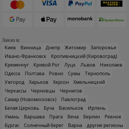
Заказ в:
Киев
Винница
Днепр
Житомир
Запорожье
Ивано-Франковск
Кропивницкий (Кировоград)
Кременчуг
Кривой Рог
Луцк
Львов
Николаев
Одесса
Полтава
Ровно
Сумы
Тернополь
Ужгород
Харьков
Херсон
Хмельницкий
Черкассы
Черновцы
Чернигов
Самар (Новомосковск)
Павлоград
Белая Церковь
Буча
Васильков
Ирпень
Умань
Варшава
Прага
Вена
Берлин
Ревное
Бургас
Солнечный берег
Варна
другие регионы