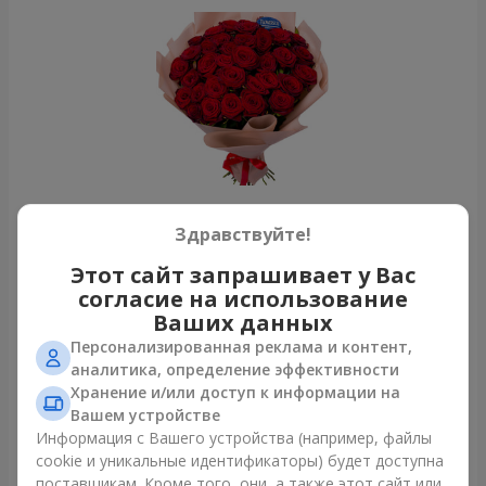
Здравствуйте!
Букет из 35 красных роз
Львов
Этот сайт запрашивает у Вас
согласие на использование
Ваших данных
Фотогалерея
Персонализированная реклама и контент,
аналитика, определение эффективности
Хранение и/или доступ к информации на
Вашем устройстве
Информация с Вашего устройства (например, файлы
cookie и уникальные идентификаторы) будет доступна
поставщикам. Кроме того, они, а также этот сайт или