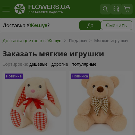
Доставка в
Жешув
?
Да
Сменить
Доставка в
Жешув
|
бесплатно
Доставка цветов в г. Жешув
> Подарки > Мягкие игрушки
Заказать мягкие игрушки
Cортировка:
дешевые
дорогие
популярные