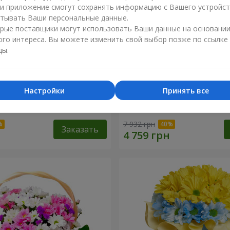
ли приложение смогут сохранять информацию с Вашего устройст
тывать Ваши персональные данные.
рые поставщики могут использовать Ваши данные на основани
ого интереса. Вы можете изменить свой выбор позже по ссылке
цы.
Настройки
Принять все
косновение любви" +
9 веток фиолетовой эуст
7 932 грн
Заказать