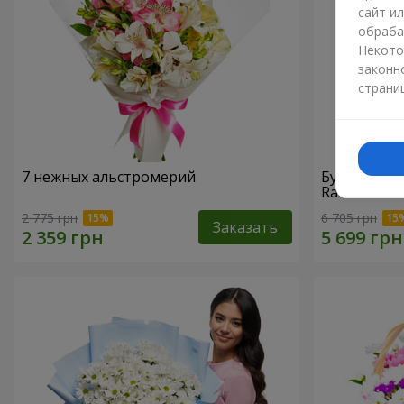
сайт и
обраба
Некото
законн
страни
7 нежных альстромерий
Букет "При
Raffaello
2 775 грн
6 705 грн
Заказать