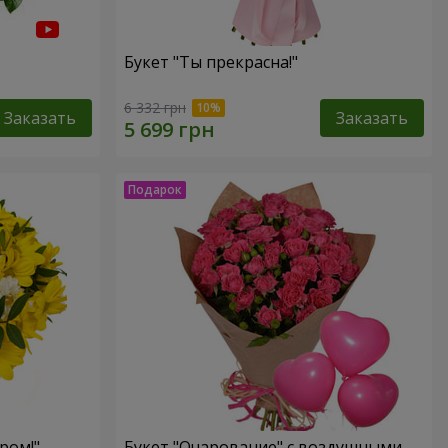
Букет "Ты прекрасна!"
6 332 грн
Заказать
Заказать
ром!"
Букет "Очарование" с воздушными