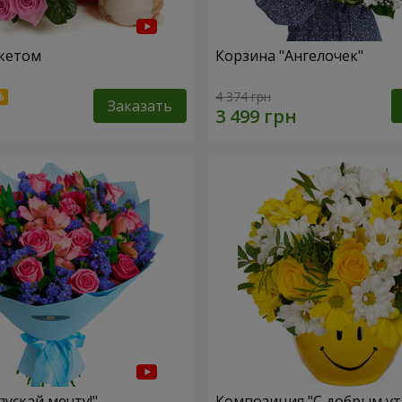
кетом
Корзина "Ангелочек"
4 374 грн
Заказать
пускай мечту!"
Композиция "С добрым ут