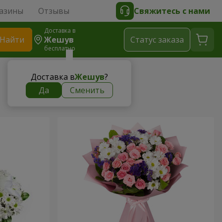
азины
Отзывы
Свяжитесь с нами
Доставка в
Найти
Жешув
Cтатус заказа
бесплатно
Доставка в
Жешув
?
Да
Сменить