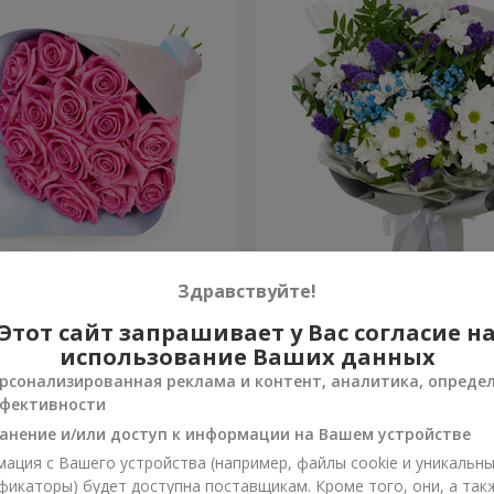
озовых роз"
Яркий букет на День рож
Здравствуйте!
Этот сайт запрашивает у Вас согласие н
3 443 грн
Заказать
использование Ваших данных
рсонализированная реклама и контент, аналитика, опреде
фективности
анение и/или доступ к информации на Вашем устройстве
ация с Вашего устройства (например, файлы cookie и уникальн
фикаторы) будет доступна поставщикам. Кроме того, они, а так