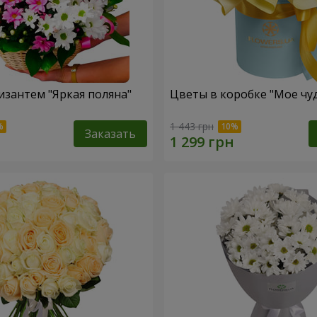
изантем "Яркая поляна"
Цветы в коробке "Мое чу
1 443 грн
Заказать