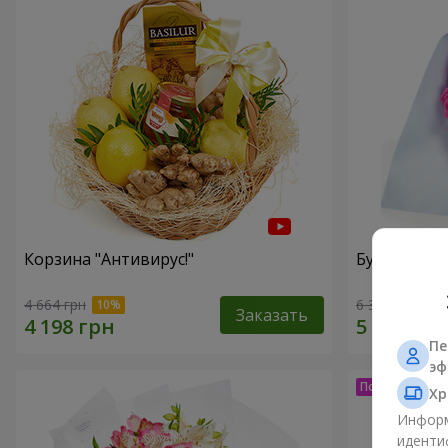
Корзина "Антивирус!"
Букет "15 р
4 664 грн
6 305 грн
Заказать
Пе
эф
Хр
Информ
иденти