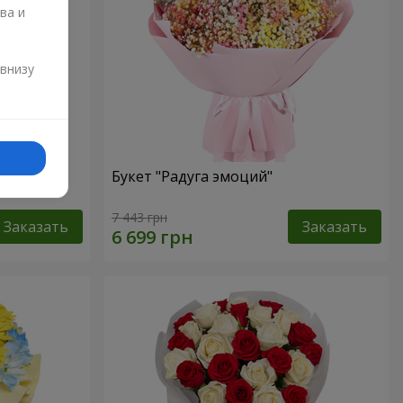
ва и
и
 внизу
омы
Букет "Радуга эмоций"
7 443 грн
Заказать
Заказать