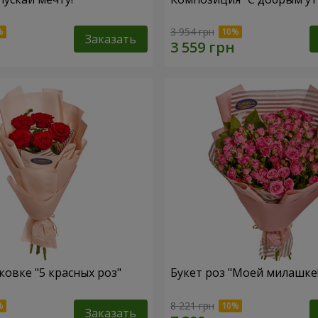
3 954 грн
Заказать
ковке "5 красных роз"
Букет роз "Моей милашке!
8 221 грн
Заказать