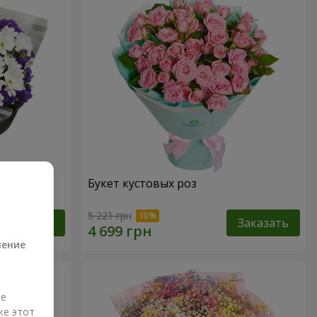
дения
Букет кустовых роз
а
5 221 грн
Заказать
Заказать
ление
ые
же этот