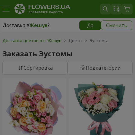
Доставка в
Жешув
?
Да
Сменить
Доставка в
Жешув
|
бесплатно
Доставка цветов в г. Жешув
> Цветы > Эустомы
Заказать Эустомы
Cортировка
Подкатегории