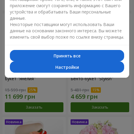
Заказать
Заказать
приложение смогут сохранять информацию с Вашего
устройства и обрабатывать Ваши персональные
данные.
Некоторые поставщики могут использовать Ваши
данные на основании законного интереса. Вы можете
изменить свой выбор позже по ссылке внизу страницы.
Принять все
Настройки
Букет "Янелия"
Бенто-букет "Stylish"
15 599 грн
5 481 грн
Заказать
Заказать