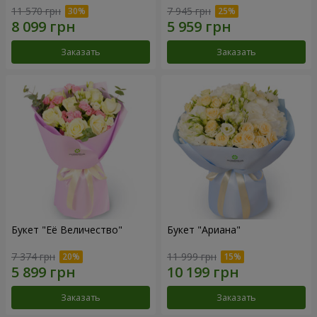
11 570 грн
7 945 грн
Заказать
Заказать
Букет "Её Величество"
Букет "Ариана"
7 374 грн
11 999 грн
Заказать
Заказать