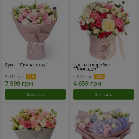
Букет "Симпатяжка"
Цветы в коробке
"Помпадур"
9 411 грн
5 824 грн
Заказать
Заказать