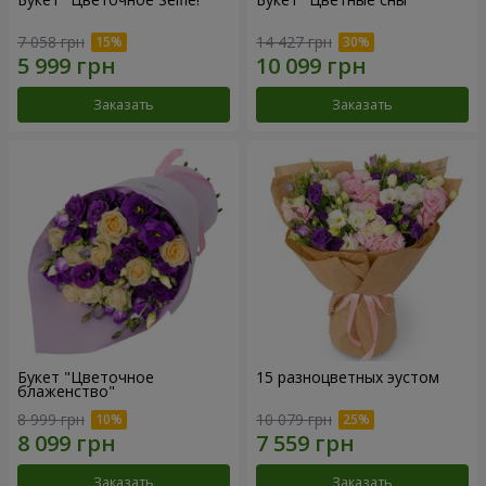
7 058 грн
14 427 грн
Заказать
Заказать
Букет "Цветочное
15 разноцветных эустом
блаженство"
8 999 грн
10 079 грн
Заказать
Заказать