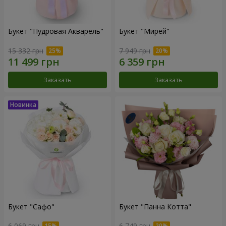
Букет "Пудровая Акварель"
Букет "Мирей"
15 332 грн
7 949 грн
Заказать
Заказать
Букет "Сафо"
Букет "Панна Котта"
6 069 грн
6 749 грн