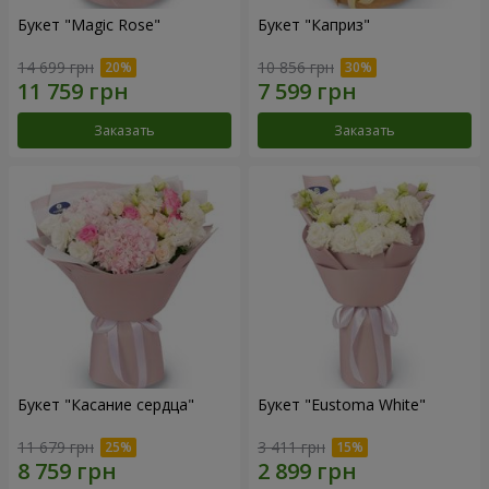
Букет "Magic Rose"
Букет "Каприз"
14 699 грн
10 856 грн
Заказать
Заказать
Букет "Касание сердца"
Букет "Eustoma White"
11 679 грн
3 411 грн