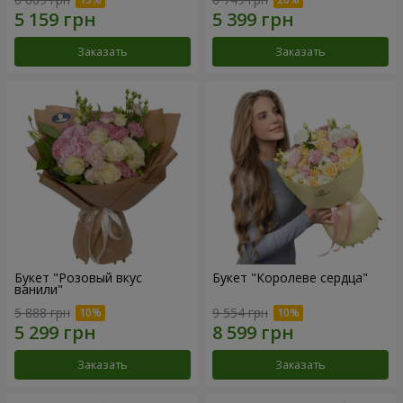
Заказать
Заказать
Букет "Розовый вкус
Букет "Королеве сердца"
ванили"
5 888 грн
9 554 грн
Заказать
Заказать