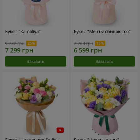
Букет "Kamaliya"
Букет "Мечты сбываются"
9 732 грн
7 764 грн
Заказать
Заказать
Букет "Цветочное Selfie!"
Букет "Цветные сны"