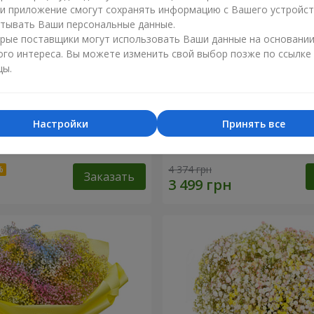
ли приложение смогут сохранять информацию с Вашего устройст
тывать Ваши персональные данные.
рые поставщики могут использовать Ваши данные на основани
ого интереса. Вы можете изменить свой выбор позже по ссылке
цы.
Настройки
Принять все
робке "Помпадур"
Корзина "Ангелочек"
4 374 грн
Заказать