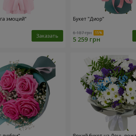
уга эмоций"
Букет "Диор"
6 187 грн
Заказать
т любви"
Яркий букет на День рож