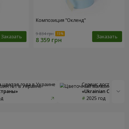
Композиция "Окленд"
9 834 грн
Заказать
Заказать
 цветов года в Украине
Сервис доставки цв
страны»
«Ukrainian Choice»
од
2025 год