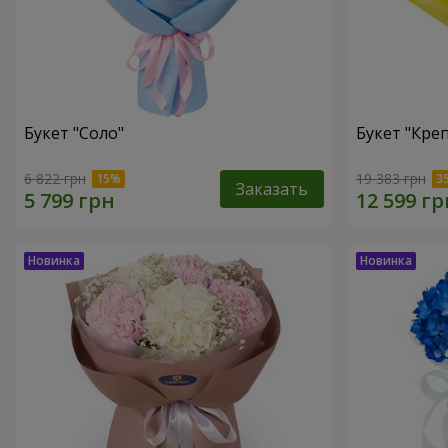
Букет "Соло"
Букет "Кре
6 822 грн
19 383 грн
Заказать