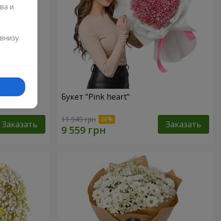
ва и
и
 внизу
Букет "Pink heart"
11 949 грн
Заказать
Заказать