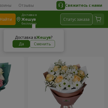
азины
Отзывы
Свяжитесь с нами
Доставка в
Найти
Жешув
Cтатус заказа
бесплатно
Доставка в
Жешув
?
Да
Сменить