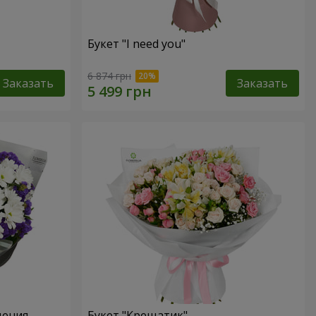
Букет "I need you"
6 874 грн
Заказать
Заказать
дения
Букет "Крещатик"