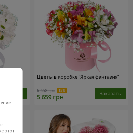
 не
Цветы в коробке "Яркая фантазия"
а
6 658 грн
Заказать
Заказать
ление
ые
же этот