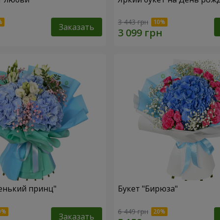
3 443 грн
Заказать
енький принц"
Букет "Бирюза"
6 449 грн
Заказать