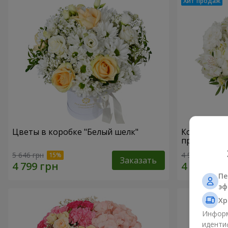
Цветы в коробке "Белый шелк"
Композици
прикоснов
5 646 грн
4 999 грн
Заказать
Пе
эф
Хр
Информ
иденти