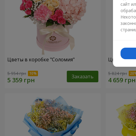
сайт и
обраба
Некото
законн
страни
Цветы в коробке "Соломия"
Цветы в ко
5 954 грн
5 824 грн
Заказать