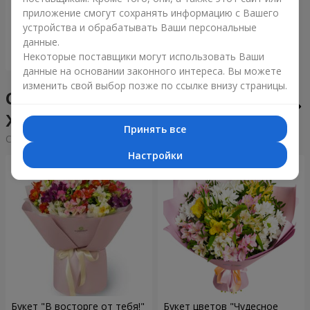
приложение смогут сохранять информацию с Вашего
22 245 грн
устройства и обрабатывать Ваши персональные
данные.
Заказать
Некоторые поставщики могут использовать Ваши
данные на основании законного интереса. Вы можете
изменить свой выбор позже по ссылке внизу страницы.
Сборные букеты в городе
Жешув
Принять все
Cортировка:
дешевые
дорогие
Настройки
Букет "В восторге от тебя!"
Букет цветов "Чудесное