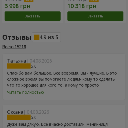
Заказать
Заказать
Отзывы
4.9
из
5
Всего
15216
Татьяна
04.08.2026
5
Спасибо вам большое. Все вовремя. Вы - лучшие. В это
сложное время вы помогаете людям- кому то сделать
что то хорошее для кого то, а кому то просто
порадоваться цветам, подарку, тортику, поздравлению.
Читать полностью
Особенно, если человек сам себе не может купить даже
в свой День Рождения. Спасибо
Оксана
04.08.2026
5
Дуже вам дякую. Все вчасно доставили.Іменинниця