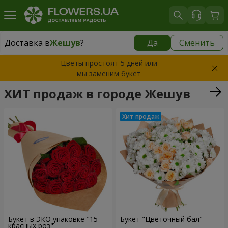
Доставка в
Жешув
?
Да
Сменить
Доставка в
Жешув
|
бесплатно
Цветы простоят 5 дней или
мы заменим букет
ХИТ продаж в городе Жешув
Букет в ЭКО упаковке "15
Букет "Цветочный бал"
красных роз"