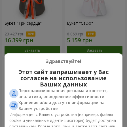
Букет "Три сердца"
Букет "Сафо"
23 427 грн
6 069 грн
Заказать
Заказать
Здравствуйте!
Этот сайт запрашивает у Вас
согласие на использование
Ваших данных
Персонализированная реклама и контент,
аналитика, определение эффективности
Хранение и/или доступ к информации на
Вашем устройстве
Информация с Вашего устройства (например, файлы
cookie и уникальные идентификаторы) будет доступна
Букет "Tarnis"
поставщикам. Кроме того, они, а также этот сайт или