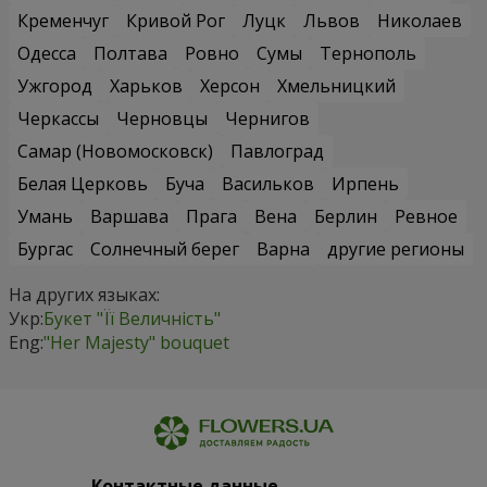
Кременчуг
Кривой Рог
Луцк
Львов
Николаев
Одесса
Полтава
Ровно
Сумы
Тернополь
Ужгород
Харьков
Херсон
Хмельницкий
Черкассы
Черновцы
Чернигов
Самар (Новомосковск)
Павлоград
Белая Церковь
Буча
Васильков
Ирпень
Умань
Варшава
Прага
Вена
Берлин
Ревное
Бургас
Солнечный берег
Варна
другие регионы
На других языках:
Укр:
Букет "Її Величність"
Eng:
"Her Majesty" bouquet
Контактные данные