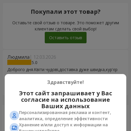
Покупали этот товар?
Оставьте свой отзыв о товаре. Это поможет другим
клиентам сделать свой выбор!
Оставить отзыв
Людмила
12.03.2026
5
Доброго дня.Квіти чудові,доставка дуже швидка,кур'єр
ввічлива,дуже привітна дівчина!) Іменинниця задоволена!
Здравствуйте!
Дуже вдячні вашій службі доставки квітів!) Рекомендуємо
!!! Успіхів Вашій команді❣️
Этот сайт запрашивает у Вас
согласие на использование
Ваших данных
Персонализированная реклама и контент,
Только что доставили
аналитика, определение эффективности
Хранение и/или доступ к информации на
Вашем устройстве