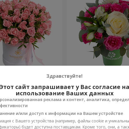
робке "Розовый оазис"
Композиция "Вспышка чув
Здравствуйте!
Этот сайт запрашивает у Вас согласие н
1 066 грн
Заказать
использование Ваших данных
рсонализированная реклама и контент, аналитика, опреде
фективности
анение и/или доступ к информации на Вашем устройстве
ация с Вашего устройства (например, файлы cookie и уникальн
фикаторы) будет доступна поставщикам. Кроме того, они, а так