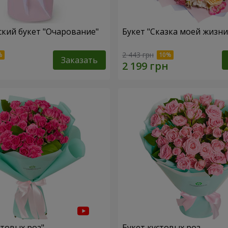
кий букет "Очарование"
Букет "Сказка моей жизни
2 443 грн
Заказать
стовых роз"
Букет кустовых роз