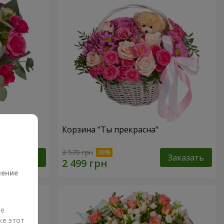
ств"
Корзина "Ты прекрасна"
а
3 570 грн
Заказать
Заказать
ление
ые
же этот