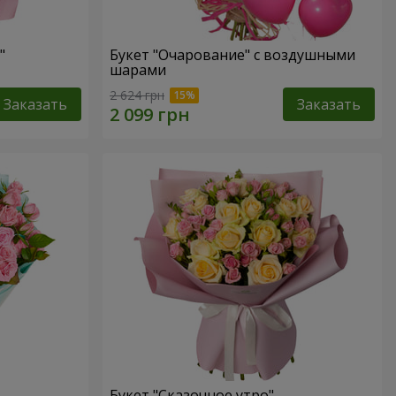
"
Букет "Очарование" с воздушными
шарами
2 624 грн
Заказать
Заказать
Букет "Сказочное утро"