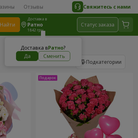
азины
Отзывы
Свяжитесь с нами
Доставка в
Найти
Ратно
Cтатус заказа
1842 грн
Доставка в
Ратно
?
Да
Сменить
Подкатегории