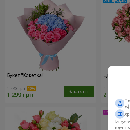
Букет "Кокетка!"
Цветы в ко
1 443 грн
2 749 грн
Заказать
Пе
эф
Хр
Информ
иденти