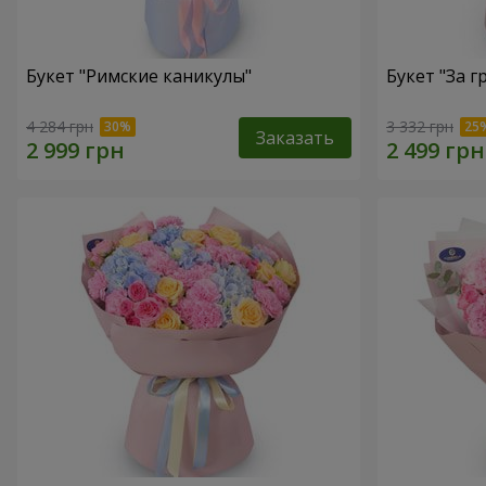
Букет "Римские каникулы"
Букет "За г
4 284 грн
3 332 грн
Заказать