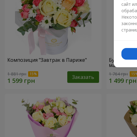
сайт и
обраба
Некото
законн
страни
Композиция "Завтрак в Париже"
Букет "Гре
маме"
1 881 грн
1 764 грн
Заказать