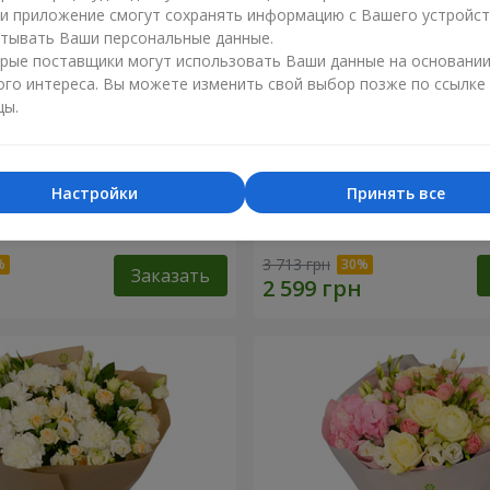
ли приложение смогут сохранять информацию с Вашего устройст
тывать Ваши персональные данные.
рые поставщики могут использовать Ваши данные на основани
ого интереса. Вы можете изменить свой выбор позже по ссылке
цы.
Настройки
Принять все
зы" с конфетами "Любимой
Композиция "Любимые гл
3 713 грн
Заказать