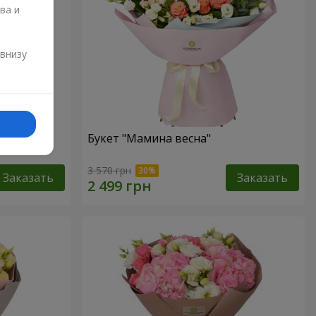
ва и
и
 внизу
аза"
Букет "Мамина весна"
3 570 грн
Заказать
Заказать