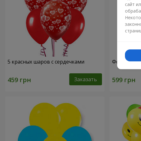
сайт и
обраба
Некото
законн
страни
5 красных шаров с сердечками
Фонтан ша
Заказать