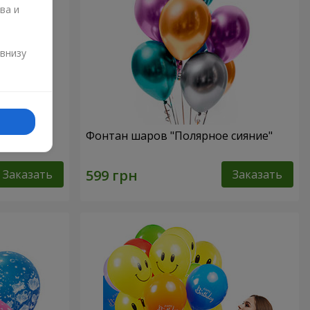
ва и
и
 внизу
Фонтан шаров "Полярное сияние"
Заказать
Заказать