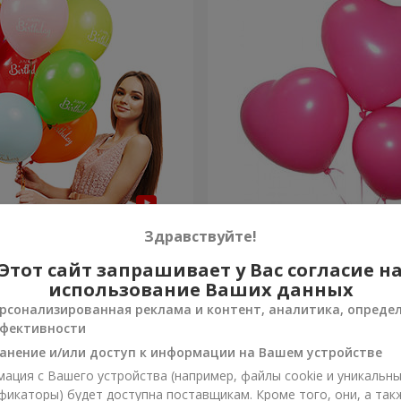
шариков "С Днем
3 гелиевых шарика (розо
Здравствуйте!
- 3 шарика
Этот сайт запрашивает у Вас согласие н
Заказать
использование Ваших данных
рсонализированная реклама и контент, аналитика, опреде
фективности
анение и/или доступ к информации на Вашем устройстве
ация с Вашего устройства (например, файлы cookie и уникальн
фикаторы) будет доступна поставщикам. Кроме того, они, а так