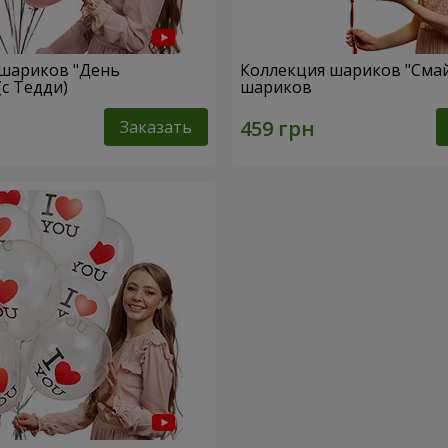
 шариков "День
Коллекция шариков "Смай
(с Тедди)
шариков
Заказать