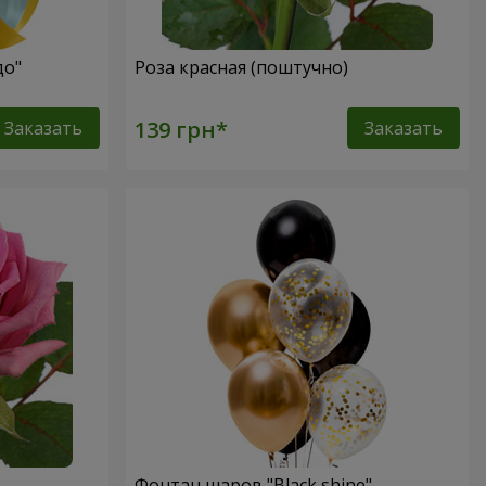
до"
Роза красная (поштучно)
Заказать
Заказать
Фонтан шаров "Black shine"