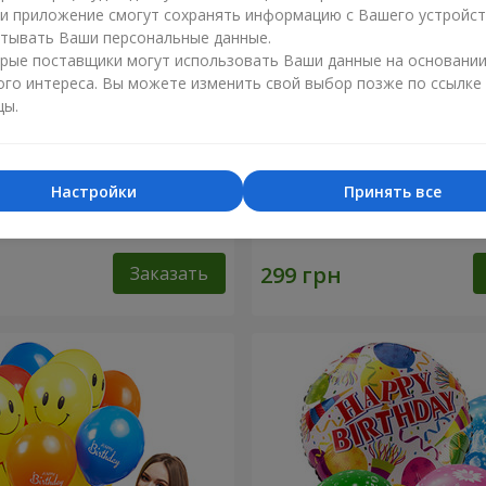
ли приложение смогут сохранять информацию с Вашего устройст
тывать Ваши персональные данные.
рые поставщики могут использовать Ваши данные на основани
ого интереса. Вы можете изменить свой выбор позже по ссылке
цы.
Настройки
Принять все
ров "Шарм"
Шарик "Я тебя люблю"
Заказать