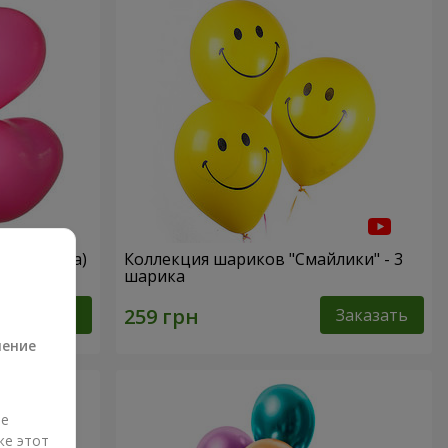
вые сердца)
Коллекция шариков "Смайлики" - 3
шарика
а
Заказать
Заказать
ление
ые
же этот