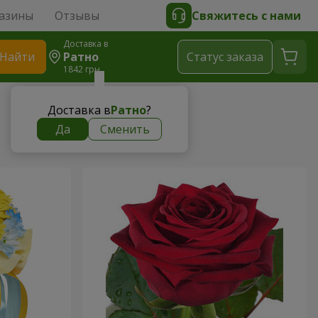
азины
Отзывы
Свяжитесь с нами
Доставка в
Найти
Ратно
Cтатус заказа
1842 грн
Доставка в
Ратно
?
Да
Сменить