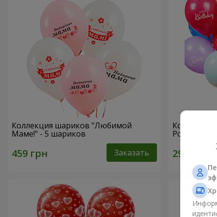
Коллекция шариков "Любимой
Коллекция 
Маме!" - 5 шариков
Рождения" 
Заказать
Пе
эф
Хр
Информ
иденти