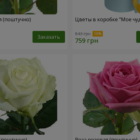
я (поштучно)
Цветы в коробке "Мое чу
843 грн
Заказать
 (поштучно)
Роза розовая (поштучно)