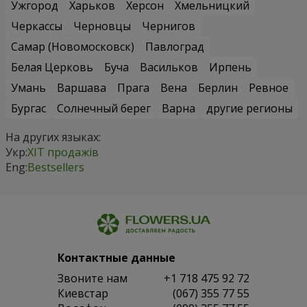
Ужгород
Харьков
Херсон
Хмельницкий
Черкассы
Черновцы
Чернигов
Самар (Новомосковск)
Павлоград
Белая Церковь
Буча
Васильков
Ирпень
Умань
Варшава
Прага
Вена
Берлин
Ревное
Бургас
Солнечный берег
Варна
другие регионы
На других языках:
Укр:
ХІТ продажів
Eng:
Bestsellers
Контактные данные
Звоните нам
+1 718 475 92 72
Киевстар
(067) 355 77 55