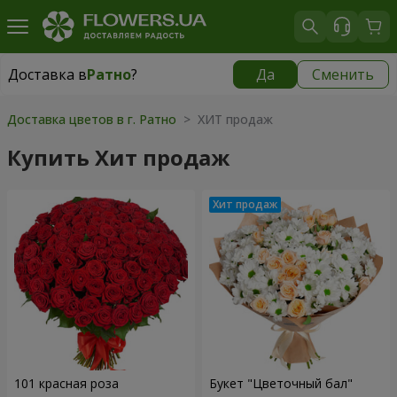
Доставка в
Ратно
?
Да
Сменить
Доставка в
Ратно
|
1842 грн
Доставка цветов в г. Ратно
> ХИТ продаж
Купить Хит продаж
101 красная роза
Букет "Цветочный бал"