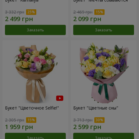
3 332 грн
2 469 грн
Заказать
Заказать
Букет "Цветочное Selfie!"
Букет "Цветные сны"
2 305 грн
3 713 грн
Заказать
Заказать