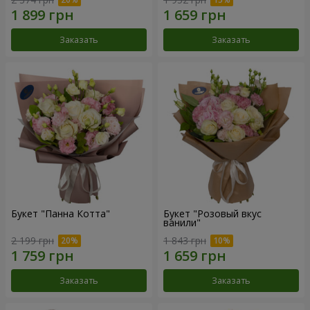
Заказать
Заказать
Букет "Панна Котта"
Букет "Розовый вкус
ванили"
2 199 грн
1 843 грн
Заказать
Заказать