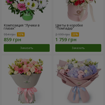
Композиция "Лучики в
Цветы в коробке
глазах"
"Помпадур"
954 грн
2 199 грн
Заказать
Заказать