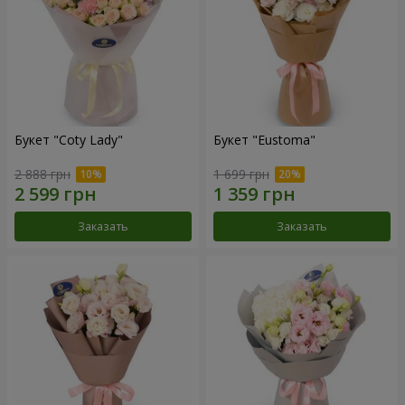
Букет "Coty Lady"
Букет "Eustoma"
2 888 грн
1 699 грн
Заказать
Заказать