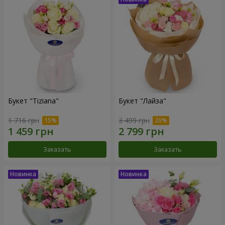
Букет "Tiziana"
Букет "Лайза"
1 716 грн
3 499 грн
Заказать
Заказать