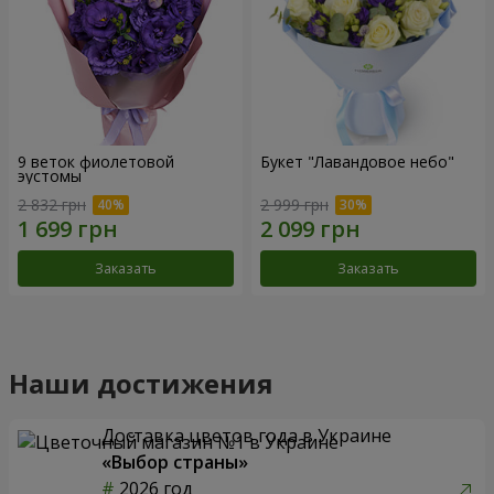
9 веток фиолетовой
Букет "Лавандовое небо"
эустомы
2 832 грн
2 999 грн
Заказать
Заказать
Наши достижения
Доставка цветов года в Украине
«Выбор страны»
2026 год