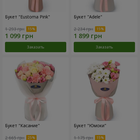
Букет "Eustoma Pink"
Букет "Adele"
1 293 грн
2 234 грн
Заказать
Заказать
Букет "Касание"
Букет "Юмоки"
2 665 грн
1 175 грн