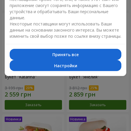
Заказать
Заказать
приложение смогут сохранять информацию с Вашего
устройства и обрабатывать Ваши персональные
данные.
Некоторые поставщики могут использовать Ваши
данные на основании законного интереса. Вы можете
изменить свой выбор позже по ссылке внизу страницы.
Принять все
Настройки
Букет "Katarina"
Букет "Янелия"
3 199 грн
3 812 грн
Заказать
Заказать