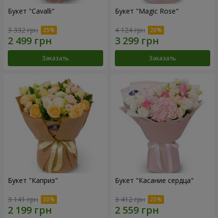
Букет "Cаvalli"
Букет "Magic Rose"
3 332 грн
4 124 грн
Заказать
Заказать
Букет "Каприз"
Букет "Касание сердца"
3 141 грн
3 412 грн