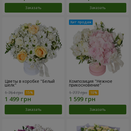
Заказать
Заказать
Цветы в коробке "Белый
Композиция "Нежное
шелк"
прикосновение"
1 764 грн
1 777 грн
Заказать
Заказать