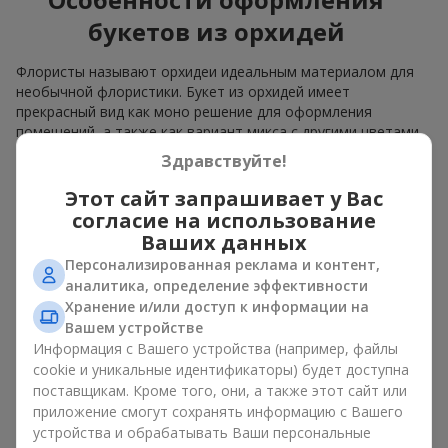
букетов из орхидей
Флористы называют орхидеи идеальным материалом для
необычной флористики. Букет из орхидей имеет
прекрасный вид как моно решение для оформления
помещений, а также как вариант микса с другими цветами,
который сохраняет свою выразительность в любом
Здравствуйте!
формате.
Этот сайт запрашивает у Вас
Благодаря своей структуре орхидея позволяет создавать
согласие на использование
композиции в классическом, минималистичном или
Ваших данных
современном стиле. Букет из орхидей эффектно смотрится
Персонализированная реклама и контент,
как в камерных, так и в масштабных работах, а её
аналитика, определение эффективности
роскошные соцветия легко становятся центральным
элементом композиции. В зависимости от оформления и
Хранение и/или доступ к информации на
сорта растений различается и цена на орхидеи. Учитывайте
Вашем устройстве
это, прежде чем заказать букет из орхидей.
Информация с Вашего устройства (например, файлы
cookie и уникальные идентификаторы) будет доступна
Кому дарят орхидеи?
поставщикам. Кроме того, они, а также этот сайт или
приложение смогут сохранять информацию с Вашего
устройства и обрабатывать Ваши персональные
Букет из орхидей универсален и может подойти любому. Их