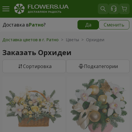
Доставка в
Ратно
?
Да
Сменить
Доставка в
Ратно
|
1842 грн
Доставка цветов в г. Ратно
> Цветы > Орхидеи
Заказать Орхидеи
Cортировка
Подкатегории