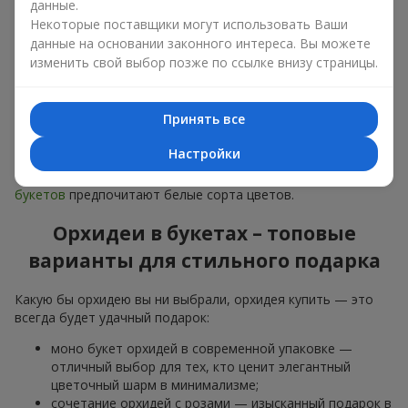
данные.
дарят
любимым женщинам
,
маме
,
девушке
,
жене
, сестре,
подруге,
коллеге
или
бизнес-партнеру
. Сегодня можно
Некоторые поставщики могут использовать Ваши
орхидеи купить недорого, а значит, шанс сделать желанный
данные на основании законного интереса. Вы можете
подарок становится еще больше.
изменить свой выбор позже по ссылке внизу страницы.
Букет из орхидей — идеальная цветочная композиция для
особого события: юбилеев,
свиданий
,
дней рождения
и
Принять все
даже
бизнес-поздравлений
.
Настройки
Для романтики выбирают нежную экзотику — букет из
орхидей в розовых и фиолетовых тонах. Для
свадебных
букетов
предпочитают белые сорта цветов.
Орхидеи в букетах – топовые
варианты для стильного подарка
Какую бы орхидею вы ни выбрали, орхидея купить — это
всегда будет удачный подарок:
моно букет орхидей в современной упаковке —
отличный выбор для тех, кто ценит элегантный
цветочный шарм в минимализме;
сочетание орхидей с розами — изысканный подарок в