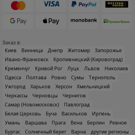
Заказ в:
Киев
Винница
Днепр
Житомир
Запорожье
Ивано-Франковск
Кропивницкий (Кировоград)
Кременчуг
Кривой Рог
Луцк
Львов
Николаев
Одесса
Полтава
Ровно
Сумы
Тернополь
Ужгород
Харьков
Херсон
Хмельницкий
Черкассы
Черновцы
Чернигов
Самар (Новомосковск)
Павлоград
Белая Церковь
Буча
Васильков
Ирпень
Умань
Варшава
Прага
Вена
Берлин
Ревное
Бургас
Солнечный берег
Варна
другие регионы