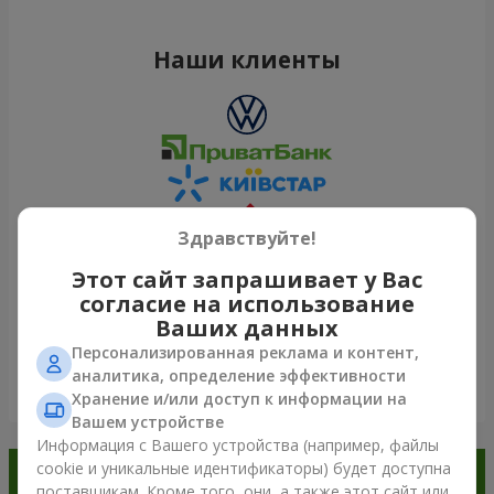
Наши клиенты
Здравствуйте!
Этот сайт запрашивает у Вас
согласие на использование
Ваших данных
Персонализированная реклама и контент,
аналитика, определение эффективности
Посмотреть все
Хранение и/или доступ к информации на
Вашем устройстве
Информация с Вашего устройства (например, файлы
cookie и уникальные идентификаторы) будет доступна
Заказывайте в приложении
поставщикам. Кроме того, они, а также этот сайт или