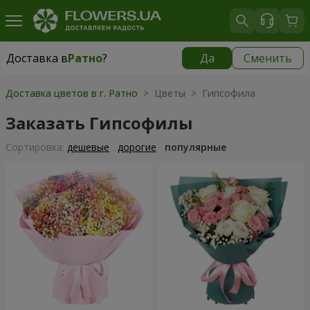
Доставка в
Ратно
?
Да
Сменить
Доставка в
Ратно
|
1842 грн
Доставка цветов в г. Ратно
> Цветы > Гипсофила
Заказать Гипсофилы
Cортировка:
дешевые
дорогие
популярные