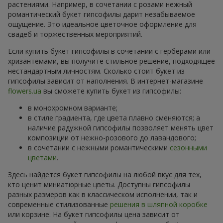
растениями. Например, в сочетании с розами нежный
романтический букет гипсофилы дарит незабываемое
ощущение. Это идеальное цветочное оформление для
свадеб и торжественных мероприятий.
Если купить букет гипсофилы в сочетании с герберами или
хризантемами, вы получите стильное решение, подходящее
нестандартным личностям. Сколько стоит букет из
гипсофилы зависит от наполнения. В интернет-магазине
flowers.ua
вы сможете купить букет из гипсофилы:
в монохромном варианте;
в стиле градиента, где цвета плавно сменяются; а
наличие радужной гипсофилы позволяет менять цвет
композиции от нежно-розового до лавандового;
в сочетании с нежными романтическими
сезонными
цветами
.
Здесь найдется букет гипсофилы на любой вкус для тех,
кто ценит миниатюрные цветы. Доступны гипсофилы
разных размеров как в классическом исполнении, так и
современные стилизованные
решения в шляпной коробке
или корзине. На букет гипсофилы цена зависит от