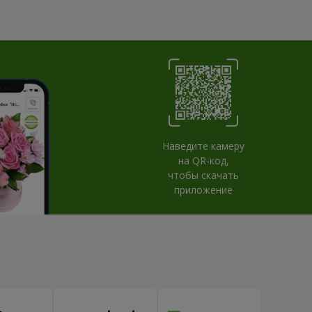
Наведите камеру
на QR-код,
чтобы скачать
приложение