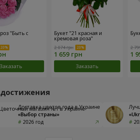
 роз "Быть с
Букет "21 красная и
Бук
кремовая роза"
2 074 грн
2 79
Заказать
Заказать
 достижения
Доставка цветов года в Украине
Луч
«Выбор страны»
«Ukr
2026 год
20