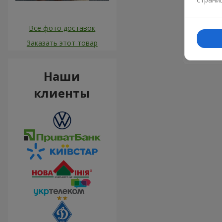
Яна
13
Чудові кв
Все фото доставок
супровід
вирішило
Заказать этот товар
Все дуже
Наши
клиенты