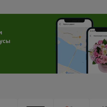
и
нусы