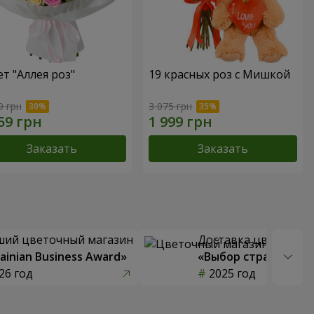
ет "Аллея роз"
19 красных роз с Мишкой
9 грн
3 075 грн
Заказать
Заказать
ший цветочный магазин
Доставка цветов го
ainian Business Award»
«Выбор страны»
26 год
2025 год