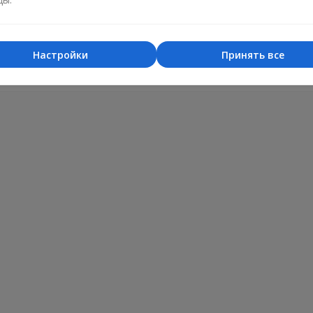
.08.2023
іти! Свіжі, незвичайний колір і такиий аромат)).. Доставка, замов
 менеджера (виникла проблемка при сплаті) - все чудово і швидк
Настройки
Принять все
сь, і на наступний день було вже відправлено. Не перший раз за
 подобається. Дякую!!