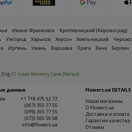
жье
Ивано-Франковск
Кропивницкий (Кировоград)
ь
Ужгород
Харьков
Херсон
Хмельницкий
Черкас
ов
Ирпень
Умань
Варшава
Прага
Вена
Берлин
Eng:
21 roses Memory Lane (Kenya)
ые данные
Flowers.ua DETAILS
ам
+1 718 475 92 72
Наши магазины
(067) 355 77 55
O Flowers.ua
(099) 355 77 55
Доставка и оплата
(073) 565 56 68
Гарантии качества
info@flowers.ua
Отзывы