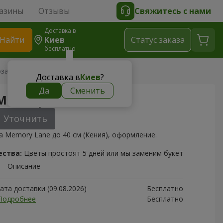
азины
Отзывы
Свяжитесь с нами
Доставка в
Найти
Киев
Cтатус заказа
бесплатно
за Memory Lane (Кения)
Доставка в
Киев
?
Да
Сменить
 Memory Lane (Кения)
Уточнить
а Memory Lane до 40 см (Кения), оформление.
ества:
Цветы простоят 5 дней или мы заменим букет
Описание
та доставки (09.08.2026)
Бесплатно
Подробнее
Бесплатно