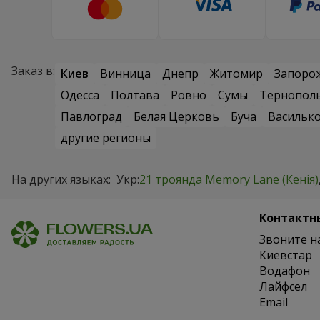
Заказ в:
Киев
Винница
Днепр
Житомир
Запоро
Одесса
Полтава
Ровно
Сумы
Тернопол
Павлоград
Белая Церковь
Буча
Васильк
другие регионы
На других языках:
Укр:
21 троянда Memory Lane (Кенія)
Контактн
Звоните н
Киевстар
Водафон
Лайфсел
Email