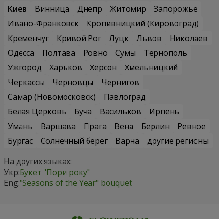
Киев
Винница
Днепр
Житомир
Запорожье
Ивано-Франковск
Кропивницкий (Кировоград)
Кременчуг
Кривой Рог
Луцк
Львов
Николаев
Одесса
Полтава
Ровно
Сумы
Тернополь
Ужгород
Харьков
Херсон
Хмельницкий
Черкассы
Черновцы
Чернигов
Самар (Новомосковск)
Павлоград
Белая Церковь
Буча
Васильков
Ирпень
Умань
Варшава
Прага
Вена
Берлин
Ревное
Бургас
Солнечный берег
Варна
другие регионы
На других языках:
Укр:
Букет "Пори року"
Eng:
"Seasons of the Year" bouquet