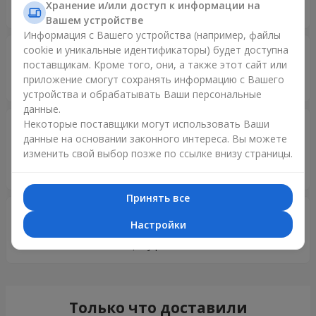
Хранение и/или доступ к информации на
Все на висоті
Вашем устройстве
Информация с Вашего устройства (например, файлы
cookie и уникальные идентификаторы) будет доступна
Дмитро
20.06.2025
поставщикам. Кроме того, они, а также этот сайт или
5
приложение смогут сохранять информацию с Вашего
Саме чудове враження
устройства и обрабатывать Ваши персональные
данные.
Некоторые поставщики могут использовать Ваши
Ігор
12.12.2024
данные на основании законного интереса. Вы можете
5
изменить свой выбор позже по ссылке внизу страницы.
Дуже дякую за оперативність..буду радити друзям..всього
найкращого!
Принять все
Олексій
10.11.2024
Настройки
5
Казково! Все на найвищому рівні!
Только что доставили