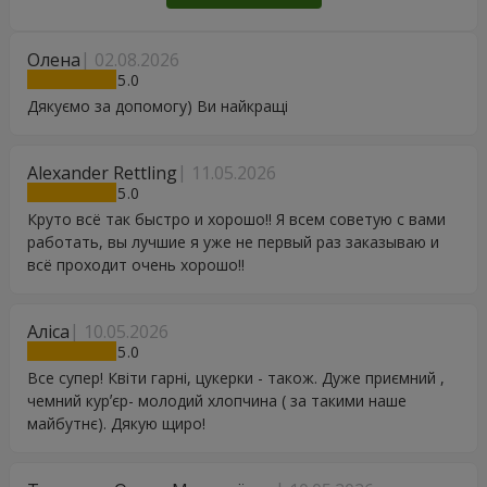
Олена
02.08.2026
5
Дякуємо за допомогу) Ви найкращі
Alexander Rettling
11.05.2026
5
Круто всё так быстро и хорошо!! Я всем советую с вами
работать, вы лучшие я уже не первый раз заказываю и
всё проходит очень хорошо!!
Аліса
10.05.2026
5
Все супер! Квіти гарні, цукерки - також. Дуже приємний ,
чемний курʼєр- молодий хлопчина ( за такими наше
майбутнє). Дякую щиро!