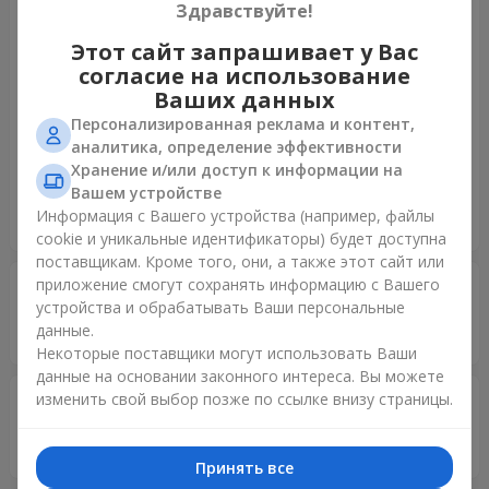
Здравствуйте!
швидко на мій запит щодо не правильного кольору квітів.
Єдине, що коли я замовляла букети на сайті, не було
Этот сайт запрашивает у Вас
заявлено те, що поставки тих квітів, які були у
согласие на использование
заявленених букетах не було, а саме належного мені
Ваших данных
кольору. Зі мною хотіли звʼязатися, але так як я не
Персонализированная реклама и контент,
перебуваю в Україні, я не знала, що у вас є номер
аналитика, определение эффективности
телефону США, тому не відповіла на телефонний дзвінок.
Хранение и/или доступ к информации на
Менеджери відреагували швидку на мою скаргу щодо не
Вашем устройстве
того кольору квітів і зробили бонус на наступне
Информация с Вашего устройства (например, файлы
замовлення.
cookie и уникальные идентификаторы) будет доступна
поставщикам. Кроме того, они, а также этот сайт или
приложение смогут сохранять информацию с Вашего
Гарельченкова Оксана Василівна.
30.07.2025
устройства и обрабатывать Ваши персональные
5
данные.
Все супер!
Некоторые поставщики могут использовать Ваши
данные на основании законного интереса. Вы можете
изменить свой выбор позже по ссылке внизу страницы.
Аліна
11.05.2025
5
Дякую,мама була счастлива
Принять все