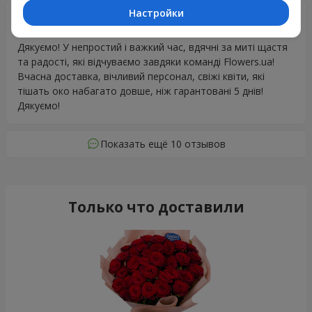
Настройки
Ольга
04.05.2025
5
Дякуємо! У непростий і важкий час, вдячні за миті щастя
та радості, які відчуваємо завдяки команді Flowers.ua!
Вчасна доставка, вічливий персонал, свіжі квіти, які
тішать око набагато довше, ніж гарантовані 5 днів!
Дякуємо!
Показать ещё 10 отзывов
Только что доставили