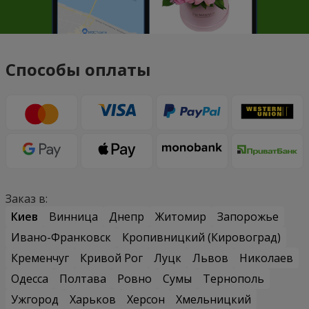
Способы оплаты
Заказ в:
Киев
Винница
Днепр
Житомир
Запорожье
Ивано-Франковск
Кропивницкий (Кировоград)
Кременчуг
Кривой Рог
Луцк
Львов
Николаев
Одесса
Полтава
Ровно
Сумы
Тернополь
Ужгород
Харьков
Херсон
Хмельницкий