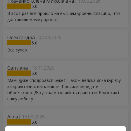
Ткаченко Олена Миколаївна
10.05.2026
5
В этот раз все прошло на высшем уровне. Спасибо, что
доставили маме радость!
Олександра
07.03.2026
5
Все супер
Світлана
18.11.2025
5
Мамі дуже сподобався букет. Також велика дяка кур'єру
за привітання, ввічливість. Просили передати
обов’язково. Дякую за можливість привітати близьких і
вашу роботу
Alina
13.08.2025
5
Допомога була на вищому рівні, менеджери відреагували