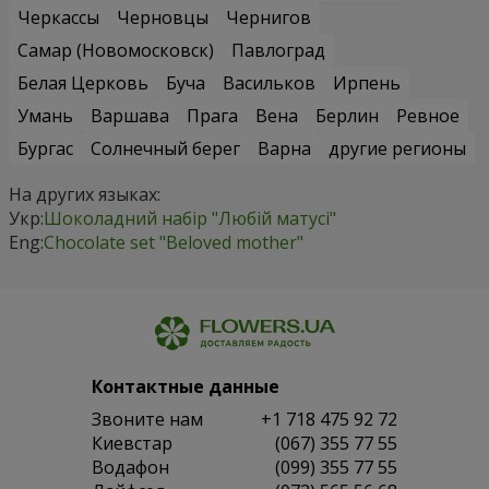
Черкассы
Черновцы
Чернигов
Самар (Новомосковск)
Павлоград
Белая Церковь
Буча
Васильков
Ирпень
Умань
Варшава
Прага
Вена
Берлин
Ревное
Бургас
Солнечный берег
Варна
другие регионы
На других языках:
Укр:
Шоколадний набір "Любій матусі"
Eng:
Chocolate set "Beloved mother"
Контактные данные
Звоните нам
+1 718 475 92 72
Киевстар
(067) 355 77 55
Водафон
(099) 355 77 55