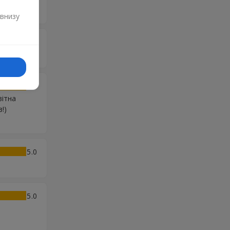
и
 внизу
5
5
вітна
!)
5
5