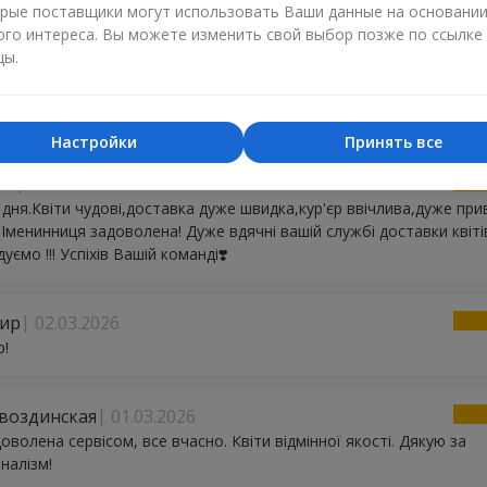
рые поставщики могут использовать Ваши данные на основани
 оперативну та якісну роботу
ого интереса. Вы можете изменить свой выбор позже по ссылке
цы.
20.03.2026
якую !
Настройки
Принять все
ла
12.03.2026
дня.Квіти чудові,доставка дуже швидка,кур'єр ввічлива,дуже при
) Іменинниця задоволена! Дуже вдячні вашій службі доставки квітів
ємо !!! Успіхів Вашій команді❣️
ир
02.03.2026
р!
Гвоздинская
01.03.2026
оволена сервісом, все вчасно. Квіти відмінної якості. Дякую за
налізм!