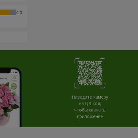
4
Наведите камеру
на QR-код,
чтобы скачать
приложение