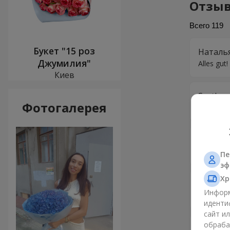
Отзыв
Всего
119
Букет "15 роз
Наталь
Джумилия"
Alles gut
Киев
Svetlan
Фотогалерея
Спасибо 
Светла
Спасибо 
Пе
эф
Хр
Михайл
Информ
Дякую ве
иденти
сайт и
обраба
Ольга