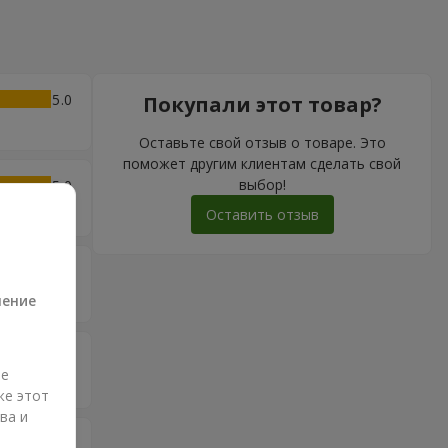
5
Покупали этот товар?
Оставьте свой отзыв о товаре. Это
поможет другим клиентам сделать свой
выбор!
5
Оставить отзыв
а
5
ление
5
ые
же этот
ва и
5