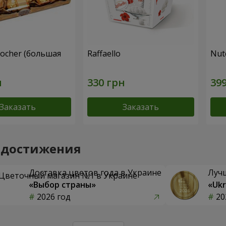
Rocher (большая
Raffaello
Nute
Заказать
Заказать
 достижения
Доставка цветов года в Украине
Луч
«Выбор страны»
«Ukr
2026 год
20