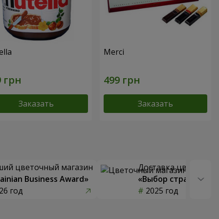
lla
Merci
Заказать
Заказать
ший цветочный магазин
Доставка цветов го
ainian Business Award»
«Выбор страны»
26 год
2025 год