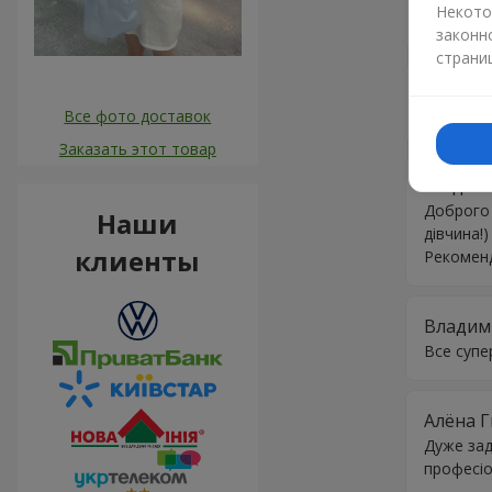
Некото
Дякую за
законн
страни
Оксана
Все фото доставок
Велике Д
Заказать этот товар
Людми
Доброго 
Наши
дівчина!
клиенты
Рекоменду
Владим
Все супе
Алёна 
Дуже зад
професіо