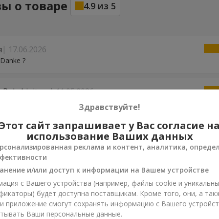
ы о товаре
4.9
из
5
я
17.06.2026
! Danke ?
a Babchinitser
11.05.2026
за чудесный сервис!!! Мама очень довольна!!! Удачи вам!!!
Здравствуйте!
Этот сайт запрашивает у Вас согласие н
на
10.05.2026
использование Ваших данных
большое!!!
рсонализированная реклама и контент, аналитика, опреде
фективности
анение и/или доступ к информации на Вашем устройстве
о
10.05.2026
ация с Вашего устройства (например, файлы cookie и уникальн
лике за вашу працю! Ви молодці!
фикаторы) будет доступна поставщикам. Кроме того, они, а так
ли приложение смогут сохранять информацию с Вашего устройст
тывать Ваши персональные данные.
15.04.2026