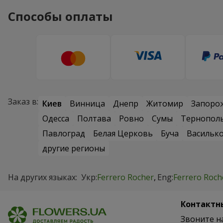
Способы оплаты
Заказ в:
Киев
Винница
Днепр
Житомир
Запоро
Одесса
Полтава
Ровно
Сумы
Тернопол
Павлоград
Белая Церковь
Буча
Васильк
другие регионы
На других языках:
Укр:
Ferrero Rocher
Eng:
Ferrero Roch
Контактн
Звоните н