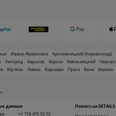
жье
Ивано-Франковск
Кропивницкий (Кировоград)
ь
Ужгород
Харьков
Херсон
Хмельницкий
Черкас
ов
Ирпень
Умань
Варшава
Прага
Вена
Берлин
er
ые данные
Flowers.ua DETAILS
ам
+1 718 475 92 72