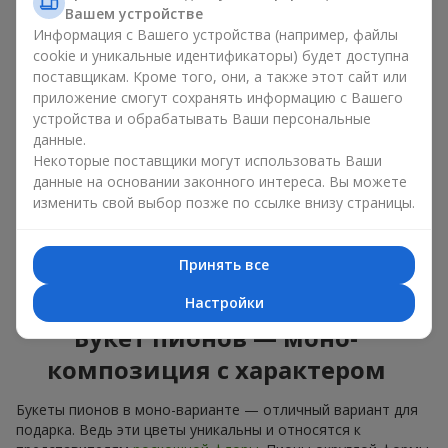
букет из пионов, то разные оттенки подходят для разных
Вашем устройстве
событий:
Информация с Вашего устройства (например, файлы
cookie и уникальные идентификаторы) будет доступна
мягкие розовые оттенки — идеально подойдут, как
цветы на день рождения;
поставщикам. Кроме того, они, а также этот сайт или
коралловые — романтический презент и цветы для
приложение смогут сохранять информацию с Вашего
вдохновения любимой женщине;
устройства и обрабатывать Ваши персональные
белые пионы — универсальное решение как для
данные.
личного выразительного подарка, так и для изящного
Некоторые поставщики могут использовать Ваши
варианта для корпоративных событий.
данные на основании законного интереса. Вы можете
изменить свой выбор позже по ссылке внизу страницы.
Выбирайте оригинальные дизайнерские букеты пионов или
классический элегантный букет из пионов. В нашем
цветочном салоне вы можете найти разнообразие живых
Принять все
цветов с доставкой, чтобы ваш подарок с изысканным
ароматом оказался незабываемым.
Настройки
Букет пионов — моно-
композиция с характером
Букеты пионов в моно-варианте — отличный вариант для
подарка. Ведь эти цветы уникальны и относятся к