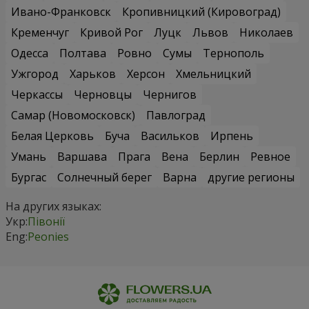
Ивано-Франковск
Кропивницкий (Кировоград)
Кременчуг
Кривой Рог
Луцк
Львов
Николаев
Одесса
Полтава
Ровно
Сумы
Тернополь
Ужгород
Харьков
Херсон
Хмельницкий
Черкассы
Черновцы
Чернигов
Самар (Новомосковск)
Павлоград
Белая Церковь
Буча
Васильков
Ирпень
Умань
Варшава
Прага
Вена
Берлин
Ревное
Бургас
Солнечный берег
Варна
другие регионы
На других языках:
Укр:
Півонії
Eng:
Peonies