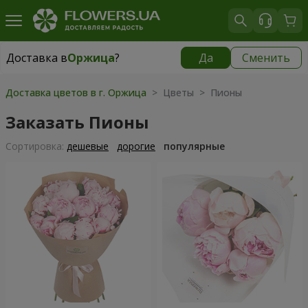
Доставка в
Оржица
?
Да
Сменить
Доставка в
Оржица
|
1100 грн
Доставка цветов в г. Оржица
> Цветы > Пионы
Заказать Пионы
Cортировка:
дешевые
дорогие
популярные