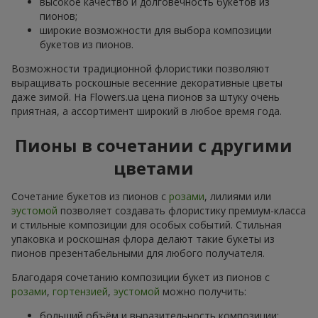
высокое качество и долговечность букетов из
пионов;
широкие возможности для выбора композиции
букетов из пионов.
Возможности традиционной флористики позволяют
выращивать роскошные весенние декоративные цветы
даже зимой. На Flowers.ua цена пионов за штуку очень
приятная, а ассортимент широкий в любое время года.
Пионы в сочетании с другими
цветами
Сочетание букетов из пионов с
розами
, лилиями или
эустомой
позволяет создавать флористику премиум-класса
и стильные композиции для особых событий. Стильная
упаковка и роскошная флора делают такие букеты из
пионов презентабельными для любого получателя.
Благодаря сочетанию композиции букет из пионов с
розами
,
гортензией
,
эустомой
можно получить:
больший объём и выразительность композиции;