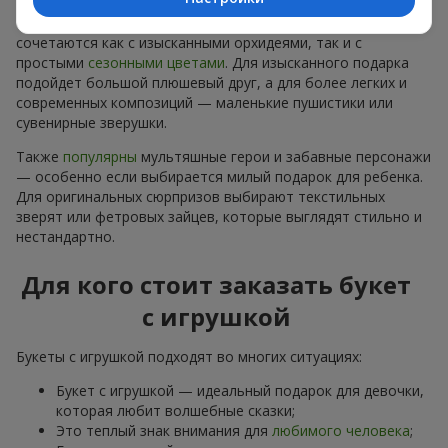
классика, которая никогда не подводит. Кроме того, у нас
есть плюшевые мишки разных размеров, которые отлично
сочетаются как с изысканными орхидеями, так и с
простыми
сезонными цветами
. Для изысканного подарка
подойдет большой плюшевый друг, а для более легких и
современных композиций — маленькие пушистики или
сувенирные зверушки.
Также
популярны
мультяшные герои и забавные персонажи
— особенно если выбирается милый подарок для ребенка.
Для оригинальных сюрпризов выбирают текстильных
зверят или фетровых зайцев, которые выглядят стильно и
нестандартно.
Для кого стоит заказать букет
с игрушкой
Букеты с игрушкой подходят во многих ситуациях:
Букет с игрушкой — идеальный подарок для девочки,
которая любит волшебные сказки;
Это теплый знак внимания для
любимого человека
;