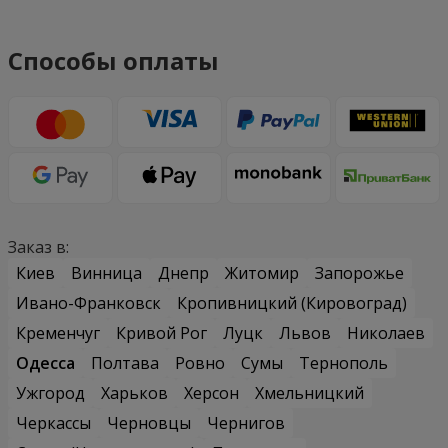
Способы оплаты
Заказ в:
Киев
Винница
Днепр
Житомир
Запорожье
Ивано-Франковск
Кропивницкий (Кировоград)
Кременчуг
Кривой Рог
Луцк
Львов
Николаев
Одесса
Полтава
Ровно
Сумы
Тернополь
Ужгород
Харьков
Херсон
Хмельницкий
Черкассы
Черновцы
Чернигов