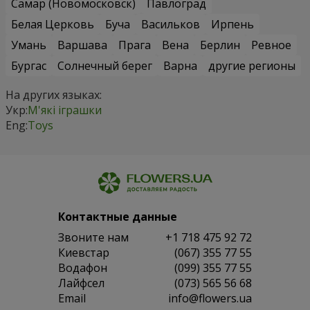
Самар (Новомосковск)
Павлоград
Белая Церковь
Буча
Васильков
Ирпень
Умань
Варшава
Прага
Вена
Берлин
Ревное
Бургас
Солнечный берег
Варна
другие регионы
На других языках:
Укр:
М'які іграшки
Eng:
Toys
Контактные данные
Звоните нам
+1 718 475 92 72
Киевстар
(067) 355 77 55
Водафон
(099) 355 77 55
Лайфсел
(073) 565 56 68
Email
info@flowers.ua