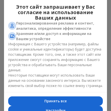
Букет с игрушкой — универсальное и всегда удачное
Этот сайт запрашивает у Вас
решение. Такое сочетание удваивает эмоции и позволяет
согласие на использование
их обновлять в памяти каждый раз, когда плюшевый друг
Ваших данных
попадает в поле зрения. Вместе букет с игрушкой
Персонализированная реклама и контент,
работают идеально. Цветы и игрушка создают баланс
аналитика, определение эффективности
между красотой и нежностью, а также оставляют
Хранение и/или доступ к информации на
приятный подарок на долгие годы.
Вашем устройстве
Приятные на ощупь игрушки вызывают чувство
Информация с Вашего устройства (например, файлы
спокойствия и домашнего уюта. Поэтому букет с игрушкой
cookie и уникальные идентификаторы) будет доступна
— это действительно отличный способ оставить
поставщикам. Кроме того, они, а также этот сайт или
воспоминание о том, кто подарил этот букет с игрушкой.
приложение смогут сохранять информацию с Вашего
устройства и обрабатывать Ваши персональные
Популярные комбинации
данные.
Некоторые поставщики могут использовать Ваши
букетов и игрушек
данные на основании законного интереса. Вы можете
изменить свой выбор позже по ссылке внизу страницы.
Букет с игрушкой может быть разным. На нашем сервисе
есть варианты, которые создают комбинации «букет с
игрушкой», используя
розы
,
герберы
или нежные
Принять все
гипсофилы
. Игрушек тоже много. Но чаще всего наши
клиенты выбирают композицию «мишки с цветами». Это
Настройки