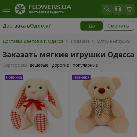
Доставка в
Одесса
?
Да
Сменить
Доставка в
Одесса
|
бесплатно
Доставка цветов в г. Одесса
> Подарки > Мягкие игрушки
Заказать мягкие игрушки Одесса
Cортировка:
дешевые
дорогие
популярные