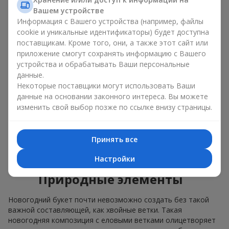
Основой большинства композиций новогодний букет
Вашем устройстве
составляют живые цветы, подобранные специально для
Информация с Вашего устройства (например, файлы
холодного сезона. Новогодний букет чаще всего состоит
cookie и уникальные идентификаторы) будет доступна
из
роз
, амариллисов,
гвоздик
,
хризантем
и других сортов,
поставщикам. Кроме того, они, а также этот сайт или
устойчивых к холодным условиям. Такие цветы в зимнем
приложение смогут сохранять информацию с Вашего
оформлении хорошо сохраняют вид при любой погоде,
устройства и обрабатывать Ваши персональные
становятся отличным декором для дома и выглядят
данные.
уместно именно в праздничный период.
Некоторые поставщики могут использовать Ваши
Букет формируется так, чтобы подчеркнуть зимнюю
данные на основании законного интереса. Вы можете
гармонию цветов. Чаще всего при создании новогоднего
изменить свой выбор позже по ссылке внизу страницы.
букета флористы используют холодные и насыщенные
зимние цвета — красный, зеленый, золотой, иногда с
добавлением белого, серебристого или кремового. В
Принять все
композиции новогодний букет эти оттенки ассоциируются с
теплом дома, традициями и ожиданием чуда.
Настройки
Природные элементы
Новогодний букет почти невозможно создать без такой
важной составляющей, как хвойные ветки. Такая
новогодняя композиция с еловыми ветками олицетворяет