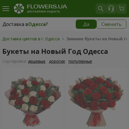
Доставка в
Одесса
?
Да
Сменить
Доставка в
Одесса
|
бесплатно
Доставка цветов в г. Одесса
>
Зимние букеты на Новый г
Букеты на Новый Год Одесса
Cортировка:
дешевые
дорогие
популярные