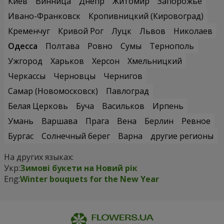
Киев
Винница
Днепр
Житомир
Запорожье
Ивано-Франковск
Кропивницкий (Кировоград)
Кременчуг
Кривой Рог
Луцк
Львов
Николаев
Одесса
Полтава
Ровно
Сумы
Тернополь
Ужгород
Харьков
Херсон
Хмельницкий
Черкассы
Черновцы
Чернигов
Самар (Новомосковск)
Павлоград
Белая Церковь
Буча
Васильков
Ирпень
Умань
Варшава
Прага
Вена
Берлин
Ревное
Бургас
Солнечный берег
Варна
другие регионы
На других языках:
Укр:
Зимові букети на Новий рік
Eng:
Winter bouquets for the New Year