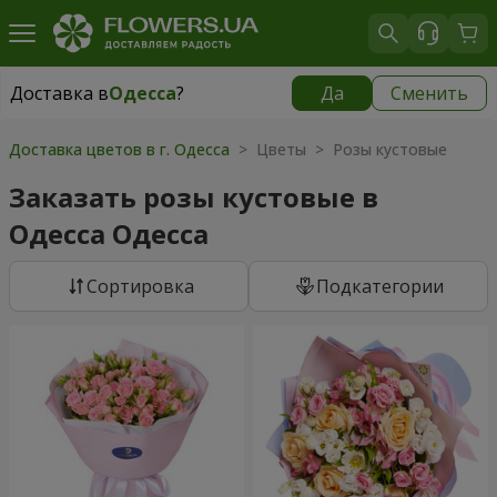
Доставка в
Одесса
?
Да
Сменить
Доставка в
Одесса
|
бесплатно
Доставка цветов в г. Одесса
> Цветы > Розы кустовые
Заказать розы кустовые в
Одесса Одесса
Cортировка
Подкатегории