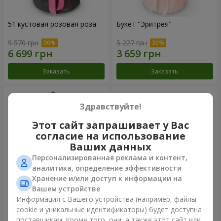
51 кустовая розовая роза
Букет "Эритрея"
9 570 грн
5 227 грн
Заказать
Заказать
Здравствуйте!
Этот сайт запрашивает у Вас
согласие на использование
Ваших данных
Персонализированная реклама и контент,
аналитика, определение эффективности
Хранение и/или доступ к информации на
Вашем устройстве
Букет "Nude Perfume"
Букет "Розовая нежность"
Информация с Вашего устройства (например, файлы
cookie и уникальные идентификаторы) будет доступна
3 364 грн
4 999 грн
поставщикам. Кроме того, они, а также этот сайт или