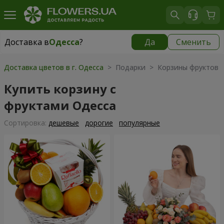
Доставка в
Одесса
?
Да
Сменить
Доставка в
Одесса
|
бесплатно
Доставка цветов в г. Одесса
> Подарки > Корзины фруктов
Купить корзину с
фруктами Одесса
Cортировка:
дешевые
дорогие
популярные