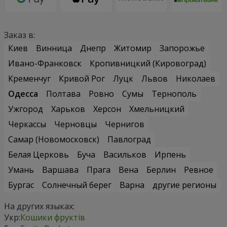
Заказ в:
Киев
Винница
Днепр
Житомир
Запорожье
Ивано-Франковск
Кропивницкий (Кировоград)
Кременчуг
Кривой Рог
Луцк
Львов
Николаев
Одесса
Полтава
Ровно
Сумы
Тернополь
Ужгород
Харьков
Херсон
Хмельницкий
Черкассы
Черновцы
Чернигов
Самар (Новомосковск)
Павлоград
Белая Церковь
Буча
Васильков
Ирпень
Умань
Варшава
Прага
Вена
Берлин
Ревное
Бургас
Солнечный берег
Варна
другие регионы
На других языках:
Укр:
Кошики фруктів