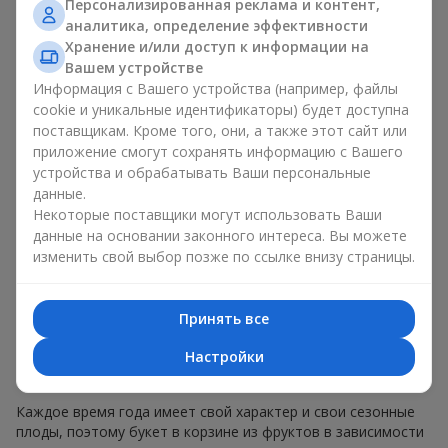
Персонализированная реклама и контент,
Эмоциональная окраска, которую несет букет в корзине из
аналитика, определение эффективности
фруктов, зависит от оформления. Оно имеет значение не
меньше, чем наполнение. Именно праздничное оформление
Хранение и/или доступ к информации на
превращает обычный букет в корзине из фруктов в
Вашем устройстве
гастрономический подарок. В компании
Flowers.ua
мы
Информация с Вашего устройства (например, файлы
всегда учитываем пожелания клиента при создании декора.
cookie и уникальные идентификаторы) будет доступна
При формировании композиции используются натуральные
поставщикам. Кроме того, они, а также этот сайт или
материалы, продуманная упаковка вкуса и, конечно,
приложение смогут сохранять информацию с Вашего
декоративные элементы, соответствующие событию.
устройства и обрабатывать Ваши персональные
данные.
По желанию клиента корзина с фруктами может быть
Некоторые поставщики могут использовать Ваши
оформлена в прозрачной пленке или стильной коробке —
данные на основании законного интереса. Вы можете
всегда с праздничной подачей, которая выглядит аккуратно
изменить свой выбор позже по ссылке внизу страницы.
и презентабельно.
Тематические фруктовые
Принять все
композиции для праздников
Настройки
и сезонов
Каждое время года имеет свой характер и свои сезонные
плоды, поэтому букет в корзине из фруктов в зависимости