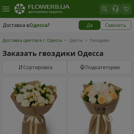
Доставка в
Одесса
?
Да
Сменить
Доставка в
Одесса
|
бесплатно
Доставка цветов в г. Одесса
> Цветы > Гвоздики
Заказать гвоздики Одесса
Cортировка
Подкатегории