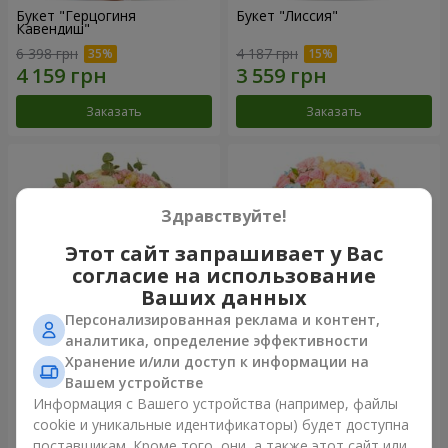
Букет "Герцогиня
Букет "Лиссия"
Кавендиш"
6 398 грн
4 187 грн
Заказать
Заказать
Здравствуйте!
Этот сайт запрашивает у Вас
согласие на использование
Ваших данных
Персонализированная реклама и контент,
аналитика, определение эффективности
Хранение и/или доступ к информации на
Букет "Nude Perfume"
Букет "Нежность рассвета"
Вашем устройстве
3 364 грн
4 612 грн
Информация с Вашего устройства (например, файлы
cookie и уникальные идентификаторы) будет доступна
поставщикам. Кроме того, они, а также этот сайт или