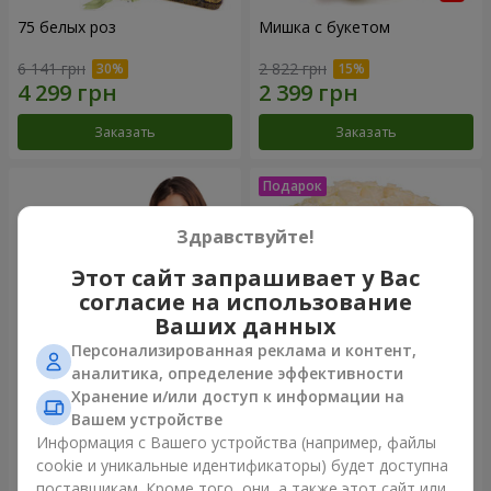
75 белых роз
Мишка с букетом
6 141 грн
2 822 грн
Заказать
Заказать
Здравствуйте!
Этот сайт запрашивает у Вас
согласие на использование
Ваших данных
Персонализированная реклама и контент,
аналитика, определение эффективности
Хранение и/или доступ к информации на
151 красная роза
Букет "Очей очарованье"
Вашем устройстве
Информация с Вашего устройства (например, файлы
16 180 грн
3 499 грн
cookie и уникальные идентификаторы) будет доступна
поставщикам. Кроме того, они, а также этот сайт или