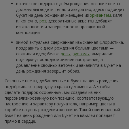
в качестве подарка с днём рождения осенние цветы
должны выглядеть тепло и аккуратно; здесь подойдёт
букет на день рождения женщине из
хризантем
, калл
и, конечно,
роз
; декоративные акценты добавят
изысканности и завершённости праздничной
композиции;
зимой актуальна сдержанная изысканная флористика,
поздравить с днём рождения белыми цветами —
отличная идея; белые
розы
,
эустомы
, амариллис
подчеркнут холодное зимнее настроение; а
добавление хвойных веточек и эвкалипта в букет на
день рождения завершит образ.
Сезонные цветы, добавленные в букет на день рождения,
подчёркивают природную красоту момента. А чтобы
сделать подарок особенным, мы создаём из них
персонализированную композицию, соответствующую
настроению и характеру получателя, например цветы в
коробке на день рождения женщине. Такой оригинальный
букет на день рождения или букет на юбилей попадает
прямо в сердце.