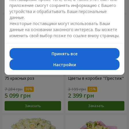
приложение смогут сохранять информацию с Вашего
Заказать
Заказать
устройства и обрабатывать Ваши персональные
данные.
Некоторые поставщики могут использовать Ваши
данные на основании законного интереса. Вы можете
изменить свой выбор позже по ссылке внизу страницы.
Принять все
Настройки
75 красных роз
Цветы в коробке "Престиж"
7 284 грн
3 199 грн
Заказать
Заказать