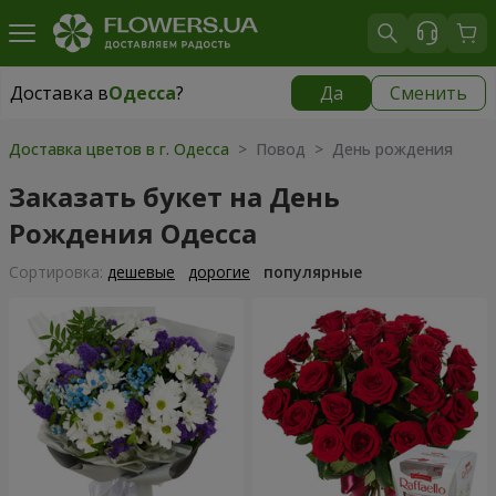
Доставка в
Одесса
?
Да
Сменить
Доставка в
Одесса
|
бесплатно
Доставка цветов в г. Одесса
> Повод > День рождения
Заказать букет на День
Рождения Одесса
Cортировка:
дешевые
дорогие
популярные