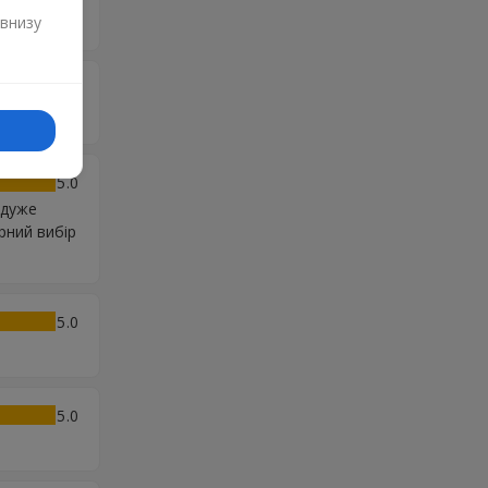
 внизу
5
5
 дуже
арний вибір
5
5