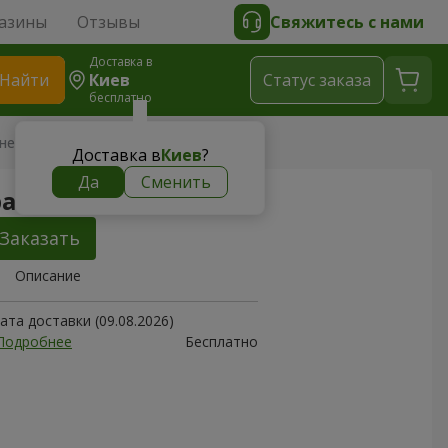
азины
Отзывы
Свяжитесь с нами
Доставка в
Найти
Киев
Cтатус заказа
бесплатно
ней)
Доставка в
Киев
?
Да
Сменить
ражский" (с вишней)
Заказать
Описание
та доставки (09.08.2026)
Подробнее
Бесплатно