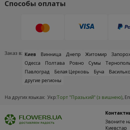
Способы оплаты
Заказ в:
Киев
Винница
Днепр
Житомир
Запоро
Одесса
Полтава
Ровно
Сумы
Тернопол
Павлоград
Белая Церковь
Буча
Васильк
другие регионы
На других языках:
Укр:
Торт "Празький" (з вишнею)
En
Контактн
Звоните н
Киевстар