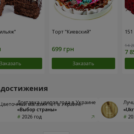
ильяж"
Торт "Киевский"
151
14 2
Заказать
Заказать
 достижения
Доставка цветов года в Украине
Луч
«Выбор страны»
«Ukr
2026 год
20