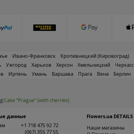
жье
Ивано-Франковск
Кропивницкий (Кировоград)
ь
Ужгород
Харьков
Херсон
Хмельницкий
Черкас
ов
Ирпень
Умань
Варшава
Прага
Вена
Берлин
g:
Cake "Prague" (with cherries)
ые данные
Flowers.ua DETAILS
ам
+1 718 475 92 72
Наши магазины
(067) 355 77 55