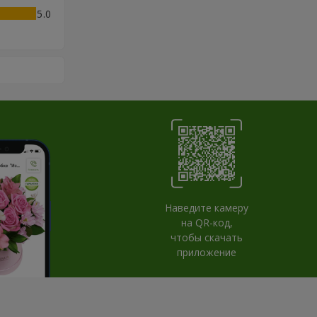
5
Наведите камеру
на QR-код,
чтобы скачать
приложение