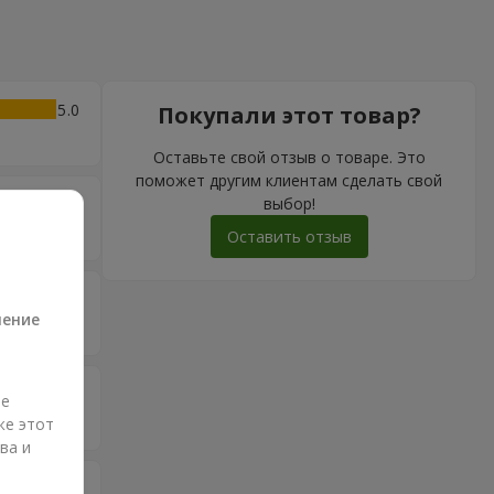
5
Покупали этот товар?
Оставьте свой отзыв о товаре. Это
поможет другим клиентам сделать свой
выбор!
5
Оставить отзыв
а
5
ление
5
ые
же этот
ва и
5
и