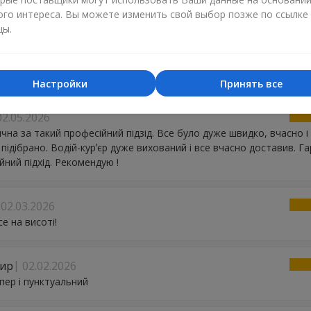
ого интереса. Вы можете изменить свой выбор позже по ссылке
цы.
ндр
29.05.2026
р!!!!!!! Спасибо большое, большое, большое. ОТЛИЧНО!!!
Настройки
Принять все
02.05.2026
чна за такий професійний підзід. Все було дуже швидко, вчасно і
 підібрано. Водій-курʼєр дуже вихований і все вчасно доставив. Г
йний підхід. Рекомендую !
02.03.2026
е на висоті!
ир
02.02.2026
упер і пунктуальний