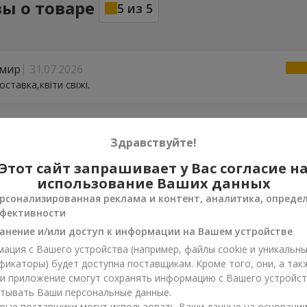
ы о товаре
5
из
5
мир
31.07.2026
оставка,квіти свіжі.
28.07.2026
Здравствуйте!
 вдячні за чудовий подарунок,за Вашу гарну працю!
Этот сайт запрашивает у Вас согласие н
использование Ваших данных
27.07.2026
рсонализированная реклама и контент, аналитика, опреде
кую
фективности
анение и/или доступ к информации на Вашем устройстве
22.07.2026
ация с Вашего устройства (например, файлы cookie и уникальн
дуже приємний курєр!
фикаторы) будет доступна поставщикам. Кроме того, они, а так
ли приложение смогут сохранять информацию с Вашего устройст
тывать Ваши персональные данные.
dr
03.06.2026
рые поставщики могут использовать Ваши данные на основани