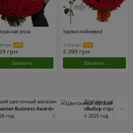
 красная роза
Удиви любимую!
89 грн
7 713 грн
Заказать
Заказать
ший цветочный магазин
Доставка цветов го
ainian Business Award»
«Выбор страны»
26 год
2025 год