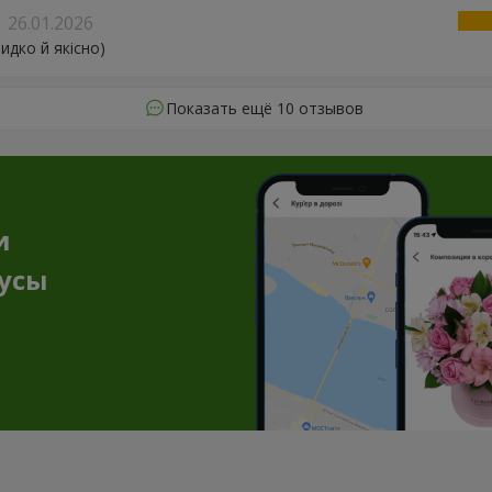
26.01.2026
идко й якісно)
Показать ещё 10 отзывов
и
нусы