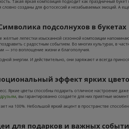
ость. Такая яркая композиция подходит как праздничный букет
я словно созданы для фотосессий и незабываемых эмоций. А ещё
Символика подсолнухов в букетах
е жёлтые лепестки изысканной сезонной композиции напоминают
поздравить с радостным событием. Во многих культурах, в част
ами — это воплощение жизни и благополучия.
дной энергии. И действительно, они заряжают и всегда принос
оциональный эффект ярких цвет
сс. Яркие цветы способны подарить отличное настроение даже 
друзьям
, вы гарантированно создаёте для них приятные момент
ает на 100%. Небольшой яркий акцент в пространстве способе
еи для подарков и важных событ