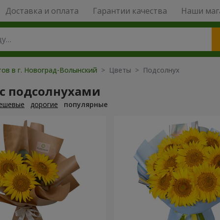
Доставка и оплата
Гарантии качества
Наши маг
тов в г. Новоград-Волынский
> Цветы > Подсолнух
 с подсолнухами
ешевые
дорогие
популярные