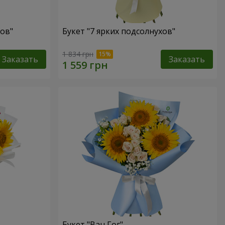
хов"
Букет "7 ярких подсолнухов"
1 834 грн
Заказать
Заказать
Букет "Ван Гог"