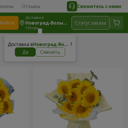
азины
Отзывы
Свяжитесь с нами
Доставка в
Найти
Новоград-Волынский
Cтатус заказа
150 грн
Доставка в
Новоград-Волынский
?
Да
Сменить