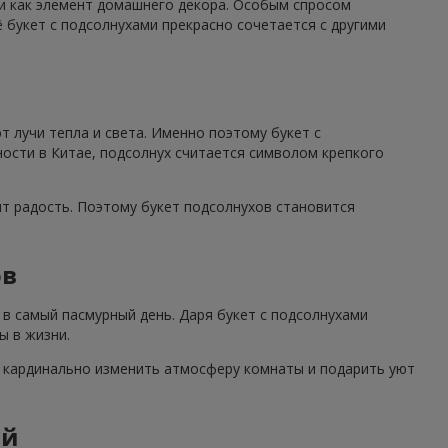
 и как элемент домашнего декора. Особым спросом
 букет с подсолнухами прекрасно сочетается с другими
 лучи тепла и света. Именно поэтому букет с
ности в Китае, подсолнух считается символом крепкого
ят радость. Поэтому букет подсолнухов становится
ов
в самый пасмурный день. Даря букет с подсолнухами
ы в жизни.
н кардинально изменить атмосферу комнаты и подарить уют
ий