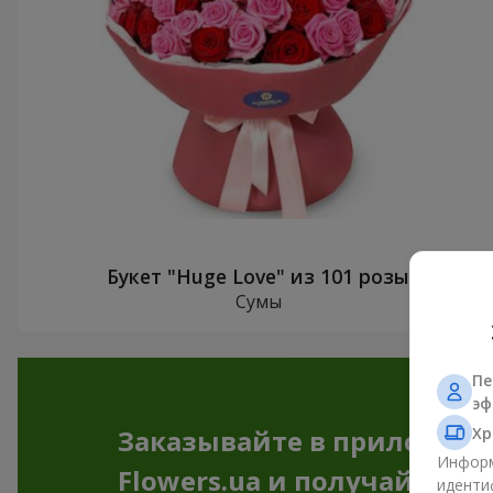
Букет "Huge Love" из 101 розы
Сумы
Пе
эф
Хр
Заказывайте в приложен
Информ
Flowers.ua и получайте бо
иденти