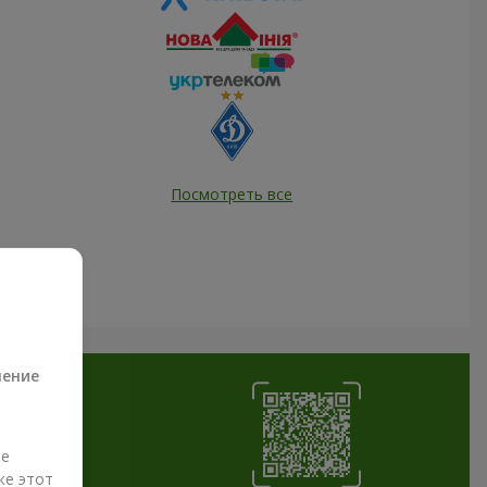
Посмотреть все
а
ление
ые
же этот