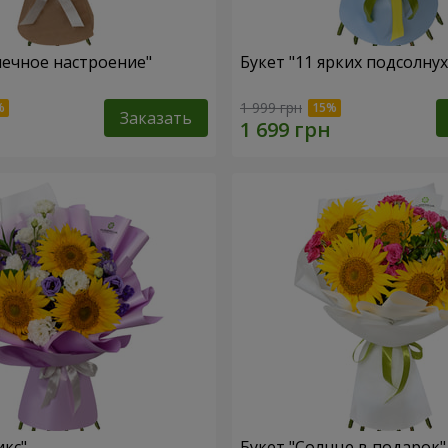
нечное настроение"
Букет "11 ярких подсолну
1 999 грн
Заказать
икс"
Букет "Солнце в подарок"