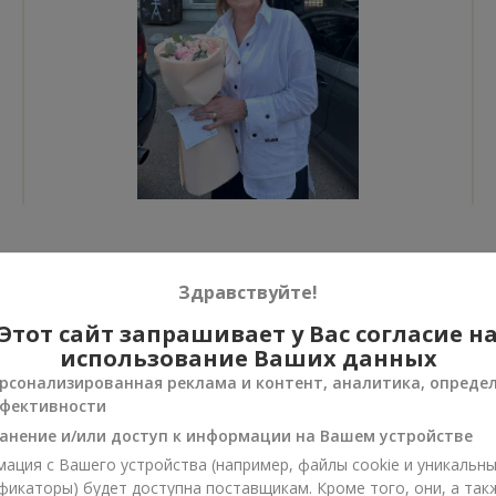
Все фото доставок
Здравствуйте!
Заказать этот товар
Этот сайт запрашивает у Вас согласие н
использование Ваших данных
рсонализированная реклама и контент, аналитика, опреде
фективности
анение и/или доступ к информации на Вашем устройстве
ии
ация с Вашего устройства (например, файлы cookie и уникальн
нусы
фикаторы) будет доступна поставщикам. Кроме того, они, а так