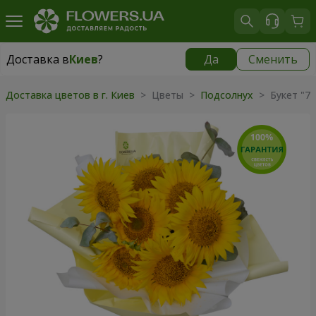
Доставка в
Киев
?
Да
Сменить
Доставка в
Киев
|
бесплатно
Доставка цветов в г. Киев
> Цветы >
Подсолнух
> Букет "7 