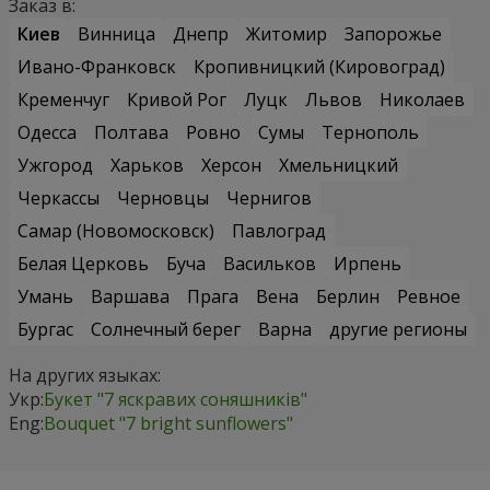
Заказ в:
Киев
Винница
Днепр
Житомир
Запорожье
Ивано-Франковск
Кропивницкий (Кировоград)
Кременчуг
Кривой Рог
Луцк
Львов
Николаев
Одесса
Полтава
Ровно
Сумы
Тернополь
Ужгород
Харьков
Херсон
Хмельницкий
Черкассы
Черновцы
Чернигов
Самар (Новомосковск)
Павлоград
Белая Церковь
Буча
Васильков
Ирпень
Умань
Варшава
Прага
Вена
Берлин
Ревное
Бургас
Солнечный берег
Варна
другие регионы
На других языках:
Укр:
Букет "7 яскравих соняшників"
Eng:
Bouquet "7 bright sunflowers"