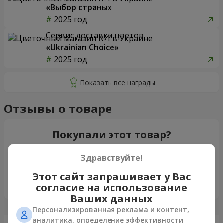
«Выбор страны»
2025 год
Сервис доставки цветов
«Ukrainian Choice»
2025 год
Отзывы о товаре
Покупали этот товар?
Оставьте свой отзыв о товаре. Это поможет другим
Здравствуйте!
клиентам сделать свой выбор!
Этот сайт запрашивает у Вас
Оставить отзыв
согласие на использование
Ваших данных
Персонализированная реклама и контент,
аналитика, определение эффективности