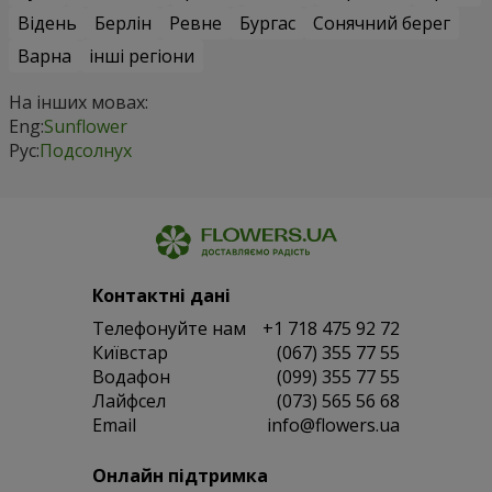
Відень
Берлін
Ревне
Бургас
Сонячний берег
Варна
інші регіони
На інших мовах:
Eng:
Sunflower
Рус:
Подсолнух
Контактні дані
Телефонуйте нам
+1 718 475 92 72
Київстар
(067) 355 77 55
Водафон
(099) 355 77 55
Лайфсел
(073) 565 56 68
Email
info@flowers.ua
Онлайн підтримка