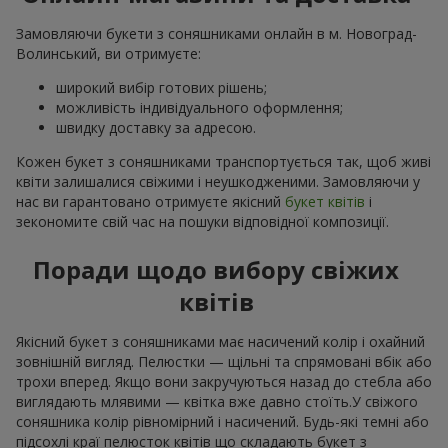
Замовляючи букети з соняшниками онлайн в м. Новоград-
Волинський, ви отримуєте:
широкий вибір готових рішень;
можливість індивідуального оформлення;
швидку доставку за адресою.
Кожен букет з соняшниками транспортується так, щоб живі
квіти залишалися свіжими і неушкодженими. Замовляючи у
нас ви гарантовано отримуєте якісний
букет квітів
і
зекономите свій час на пошуки відповідної композиції.
Поради щодо вибору свіжих
квітів
Якісний букет з соняшниками має насичений колір і охайний
зовнішній вигляд. Пелюстки — щільні та спрямовані вбік або
трохи вперед. Якщо вони закручуються назад до стебла або
виглядають млявими — квітка вже давно стоїть.У свіжого
соняшника колір рівномірний і насичений. Будь-які темні або
підсохлі краї пелюсток квітів що складають букет з