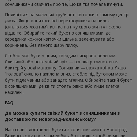
соняшниками свідчать про те, що квітка почала в’янути.
Подивіться на маленькі трубчасті квіточки в самому центрі
диска. Якщо вони вже всі перетворилися на пилок
(сиплються жовтим), квітка на піку свого життя і скоро
відцвіте. Обирайте такий букет з соняшниками, де
серединка кожної квіточки щільна, зеленкувата або
коричнева, без явного шару пилку.
Стебло має бути міцним, твердим і яскраво-зеленим.
Слизький або потемнілий зріз — ознака розмноження
бактерій у воді магазину. Соняшник — важка квітка. Якщо
“голова" сильно нахилена вниз, стебло під бутоном може
бути підламаним або занадто м'яким. Обирайте такий букет
з соняшниками, де квіти стоять рівно або лише злегка
нахилені.
FAQ
Де можна купити свіжий букет з соняшниками з
доставкою по Новоград-Волинському?
Наш сервіс доставляє букети з соняшниками по Новоград-
Волинському протягом доби, або швидше, щоб ви могли