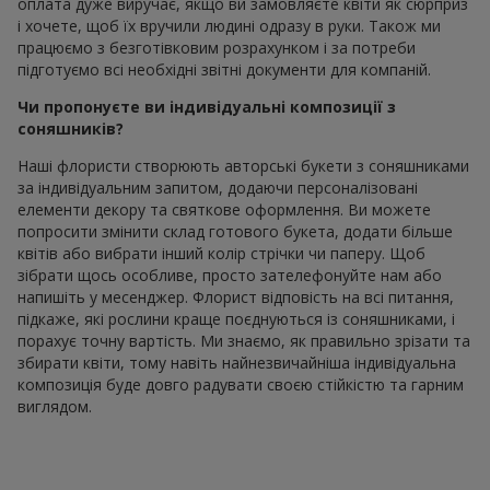
оплата дуже виручає, якщо ви замовляєте квіти як сюрприз
і хочете, щоб їх вручили людині одразу в руки. Також ми
працюємо з безготівковим розрахунком і за потреби
підготуємо всі необхідні звітні документи для компаній.
Чи пропонуєте ви індивідуальні композиції з
соняшників?
Наші флористи створюють авторські букети з соняшниками
за індивідуальним запитом, додаючи персоналізовані
елементи декору та святкове оформлення. Ви можете
попросити змінити склад готового букета, додати більше
квітів або вибрати інший колір стрічки чи паперу. Щоб
зібрати щось особливе, просто зателефонуйте нам або
напишіть у месенджер. Флорист відповість на всі питання,
підкаже, які рослини краще поєднуються із соняшниками, і
порахує точну вартість. Ми знаємо, як правильно зрізати та
збирати квіти, тому навіть найнезвичайніша індивідуальна
композиція буде довго радувати своєю стійкістю та гарним
виглядом.