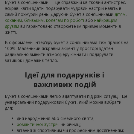
Букет з соняшниками — це справжній квітковий антистрес.
Яскраві квіти здатні подарувати чудовий настрій навіть в
самий похмурий день. Даруючи букет з соняшниками
дітям
,
коханим
,
близьким
,
колегам по роботі
або
найкращим
друзям
ви гарантовано створюєте їм приємні моменти в
житті.
В оформленні інтер’єру букет з соняшниками теж працює на
100%. Маленький яскравий акцент у просторі здатен
радикально змінити атмосферу кімнати і подарувати
затишок і домашнє тепло.
Ідеї для подарунків і
важливих подій
Букет з соняшниками легко адаптувати під різні ситуації. Це
універсальний подарунковий букет, який можна вибрати
для:
дня народження або сімейного свята;
романтичної зустрічі
чи річниці;
вітання зі спортивним чи професійним досягненням;