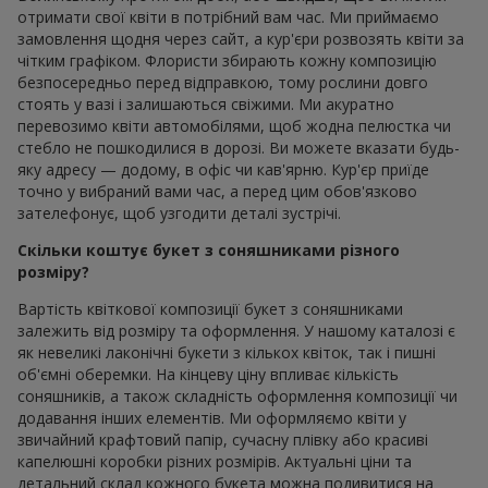
отримати свої квіти в потрібний вам час. Ми приймаємо
замовлення щодня через сайт, а кур'єри розвозять квіти за
чітким графіком. Флористи збирають кожну композицію
безпосередньо перед відправкою, тому рослини довго
стоять у вазі і залишаються свіжими. Ми акуратно
перевозимо квіти автомобілями, щоб жодна пелюстка чи
стебло не пошкодилися в дорозі. Ви можете вказати будь-
яку адресу — додому, в офіс чи кав'ярню. Кур'єр приїде
точно у вибраний вами час, а перед цим обов'язково
зателефонує, щоб узгодити деталі зустрічі.
Скільки коштує букет з соняшниками різного
розміру?
Вартість квіткової композиції букет з соняшниками
залежить від розміру та оформлення. У нашому каталозі є
як невеликі лаконічні букети з кількох квіток, так і пишні
об'ємні оберемки. На кінцеву ціну впливає кількість
соняшників, а також складність оформлення композиції чи
додавання інших елементів. Ми оформляємо квіти у
звичайний крафтовий папір, сучасну плівку або красиві
капелюшні коробки різних розмірів. Актуальні ціни та
детальний склад кожного букета можна подивитися на