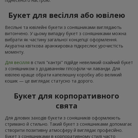
піднесеного настрою.
Букет для весілля або ювілею
Весільні та ювілейні букети з соняшниками виглядають
витончено. У цьому випадку букет з соняшниками можна
вибрати як частину загальної концепції оформлення.
Акуратна квіткова аранжировка підкреслює урочистість
моменту.
Для весілля
в стилі "кантрі" підійде невеликий охайний букет
з соняшником з додаванням гіпсофіли чи лаванди. Для
ювілею краще обрати капелюшну коробку або великий
кошик — це виглядає статусно та дорого.
Букет для корпоративного
свята
Для ділових заходів букети з соняшників оформлюють
стримано й стильно. Такий букет з соняшниками допомагає
створити позитивну атмосферу й виглядає професійно.
Букет з соняшниками в корпоративному стилі часто