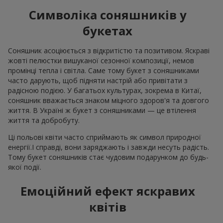
Символіка соняшників у
букетах
Соняшник асоціюється з відкритістю та позитивом. Яскраві
жовті пелюстки вишуканої сезонної композиції, немов
промінці тепла і світла. Саме тому букет з соняшниками
часто дарують, щоб підняти настрій або привітати з
радісною подією. У багатьох культурах, зокрема в Китаї,
соняшник вважається знаком міцного здоров'я та довгого
життя. В Україні ж букет з соняшниками — це втілення
життя та добробуту.
Ці польові квіти часто сприймають як символ природної
енергії.І справді, вони заряджають і завжди несуть радість.
Тому букет соняшників стає чудовим подарунком до будь-
якої події.
Емоційний ефект яскравих
квітів