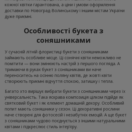
кожної квітки гарантована, а ціни і умови оформлення
доставки по Новоград-Волинському і іншим містам України
дуже приємні.
Особливості букета з
соняшниками
У сучасній літній флористиці букети з соняшниками
займають особливе місце. Ці сонячні квіти неможливо не
помітити — вони змінюють настрій з першого погляда. А
тримаючи в руках букет з соняшниками ви наче
переноситесь на осінню поляну квітів, де жовті квіти
створюють приємні відчуття спокою, затишку і тепла.
Багато хто вирішує вибрати букети з соняшниками через їх
універсальність. Така яскрава композиція цілком підійде як
святковий букет і як елемент домашній декору. Особливий
попит мають соняшники у сезон. Ці декоративні рослини
наче створені для фотосесій і незабутніх емоцій. А ще букет
з соняшниками чудово поєднується з іншими натуральними
квітами і підкреслює стиль інтер’єру.