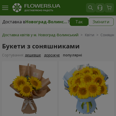
Доставка в
Новоград-Волинський
?
Так
Змінити
Доставка в
Новоград-Волинський
|
150 грн
Доставка квітів у м. Новоград-Волинський
> Квіти > Соняшн
Букети з соняшниками
Сортування:
дешевше
дорожче
популярні