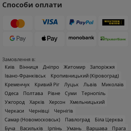
Способи оплати
Замовлення в:
Київ
Вінниця
Дніпро
Житомир
Запоріжжя
Івано-Франківськ
Кропивницький (Кіровоград)
Кременчук
Кривий Ріг
Луцьк
Львів
Миколаїв
Одеса
Полтава
Рівне
Суми
Тернопіль
Ужгород
Харків
Херсон
Хмельницький
Черкаси
Чернівці
Чернігів
Самар (Новомосковськ)
Павлоград
Біла Церква
Буча
Васильків
Ірпінь
Умань
Варшава
Прага