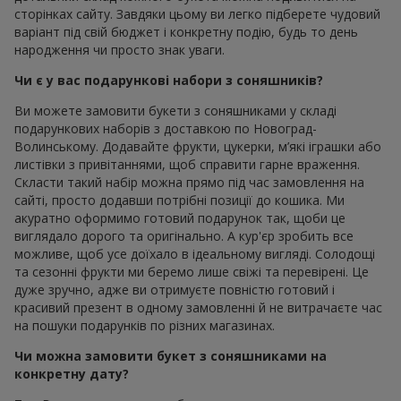
сторінках сайту. Завдяки цьому ви легко підберете чудовий
варіант під свій бюджет і конкретну подію, будь то день
народження чи просто знак уваги.
Чи є у вас подарункові набори з соняшників?
Ви можете замовити букети з соняшниками у складі
подарункових наборів з доставкою по Новоград-
Волинському. Додавайте фрукти, цукерки, м’які іграшки або
листівки з привітаннями, щоб справити гарне враження.
Скласти такий набір можна прямо під час замовлення на
сайті, просто додавши потрібні позиції до кошика. Ми
акуратно оформимо готовий подарунок так, щоби це
виглядало дорого та оригінально. А кур'єр зробить все
можливе, щоб усе доїхало в ідеальному вигляді. Солодощі
та сезонні фрукти ми беремо лише свіжі та перевірені. Це
дуже зручно, адже ви отримуєте повністю готовий і
красивий презент в одному замовленні й не витрачаєте час
на пошуки подарунків по різних магазинах.
Чи можна замовити букет з соняшниками на
конкретну дату?