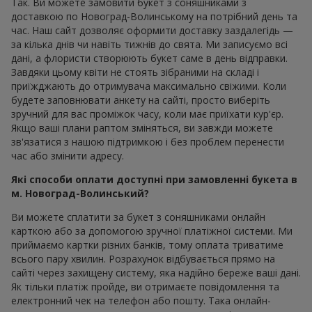
Так. Ви можете замовити букет з соняшниками з
доставкою по Новоград-Волинському на потрібний день та
час. Наш сайт дозволяє оформити доставку заздалегідь —
за кілька днів чи навіть тижнів до свята. Ми записуємо всі
дані, а флористи створюють букет саме в день відправки.
Завдяки цьому квіти не стоять зібраними на складі і
приїжджають до отримувача максимально свіжими. Коли
будете заповнювати анкету на сайті, просто виберіть
зручний для вас проміжок часу, коли має приїхати кур'єр.
Якщо ваші плани раптом зміняться, ви завжди можете
зв'язатися з нашою підтримкою і без проблем перенести
час або змінити адресу.
Які способи оплати доступні при замовленні букета в
м. Новоград-Волинський?
Ви можете сплатити за букет з соняшниками онлайн
карткою або за допомогою зручної платіжної системи. Ми
приймаємо картки різних банків, тому оплата триватиме
всього пару хвилин. Розрахунок відбувається прямо на
сайті через захищену систему, яка надійно береже ваші дані.
Як тільки платіж пройде, ви отримаєте повідомлення та
електронний чек на телефон або пошту. Така онлайн-