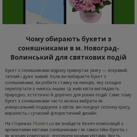
Чому обирають букети з
соняшниками в м. Новоград-
Волинський для святкових подій
Букет з соняшниками відразу привертає увагу — яскравий,
теплий і дуже живий. Коли ви вибираєте букет з
соняшниками, ви робите ставку на емоцію, яку складно
переплутати з чимось іншим. Ці живі квіти виглядають
природно, естетично й доречно для різних подій. Саме тому
букет з соняшниками часто можна вибрати як
універсальний подарунок з квітів: він поєднує сезонну красу,
виразність і сучасний флористичний дизайн.
На сторінках
Flowers.ua
ви знайдете безліч композицій з
ароматними квітами соняшниками і як самостійні букети, і
як яскраві композиції, доповнені іншими квітами. Якість