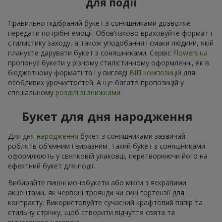
для події
Правильно підібраний букет з соняшниками дозволяє
передати потрібні емоції. Обов’язково враховуйте формат і
стилистику заходу, а також уподобання і смаки людини, якій
плануєте дарувати букет з соняшниками. Сервіс
Flowers.ua
пропонує букети у різному стилістичному оформленні, як в
бюджетному форматі та і у вигляді
ВІП композицій
для
особливих урочистостей. А ще багато пропозицій у
спеціальному
розділі зі знижками
.
Букет для дня народження
Для
дня народження
букет з соняшниками зазвичай
роблять об’ємним і виразним. Такий букет з соняшниками
оформлюють у святковій упаковці, перетворюючи його на
ефектний букет для події.
Вибирайте пишні монобукети або мікси з яскравими
акцентами, як червоні троянди чи сині гортензії для
контрасту. Використовуйте сучасний крафтовий папір та
стильну стрічку, щоб створити відчуття свята та