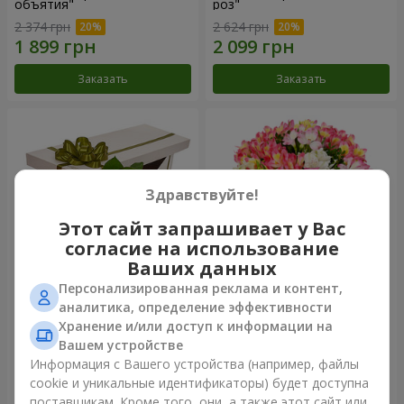
объятия"
роз"
2 374 грн
2 624 грн
Заказать
Заказать
Здравствуйте!
Этот сайт запрашивает у Вас
согласие на использование
Ваших данных
Персонализированная реклама и контент,
Цветы в коробке "15
Букет "Сказка для двоих!"
аналитика, определение эффективности
розовых роз"
Хранение и/или доступ к информации на
2 469 грн
1 510 грн
Вашем устройстве
Информация с Вашего устройства (например, файлы
cookie и уникальные идентификаторы) будет доступна
Заказать
Заказать
поставщикам. Кроме того, они, а также этот сайт или