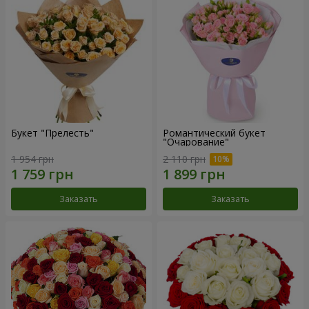
Букет "Прелесть"
Романтический букет
"Очарование"
1 954 грн
2 110 грн
Заказать
Заказать