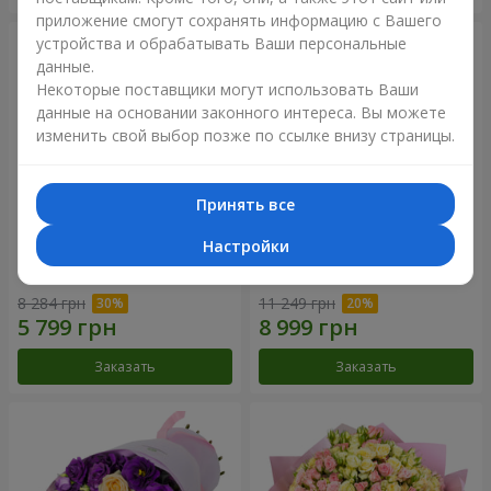
приложение смогут сохранять информацию с Вашего
устройства и обрабатывать Ваши персональные
данные.
Некоторые поставщики могут использовать Ваши
данные на основании законного интереса. Вы можете
изменить свой выбор позже по ссылке внизу страницы.
Принять все
Настройки
Букет "Сила Любви!"
Романтический букет
"Между небом и землей!"
8 284 грн
11 249 грн
Заказать
Заказать