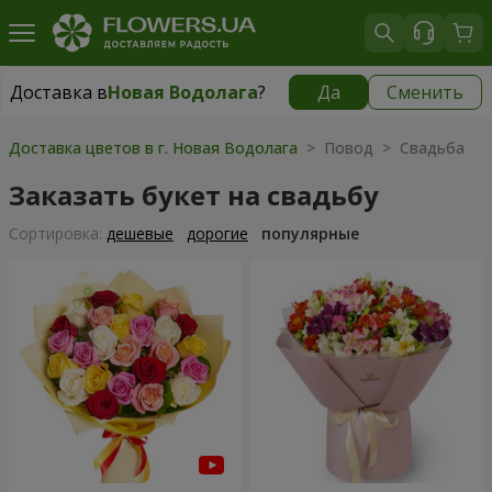
Доставка в
Новая Водолага
?
Да
Сменить
Доставка в
Новая Водолага
|
754 грн
Доставка цветов в г. Новая Водолага
> Повод > Свадьба
Заказать букет на свадьбу
Cортировка:
дешевые
дорогие
популярные