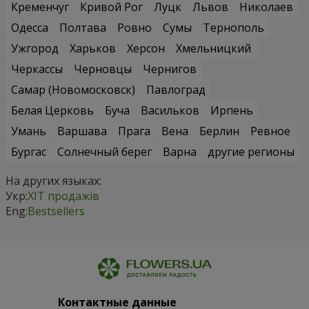
Кременчуг
Кривой Рог
Луцк
Львов
Николаев
Одесса
Полтава
Ровно
Сумы
Тернополь
Ужгород
Харьков
Херсон
Хмельницкий
Черкассы
Черновцы
Чернигов
Самар (Новомосковск)
Павлоград
Белая Церковь
Буча
Васильков
Ирпень
Умань
Варшава
Прага
Вена
Берлин
Ревное
Бургас
Солнечный берег
Варна
другие регионы
На других языках:
Укр:
ХІТ продажів
Eng:
Bestsellers
Контактные данные