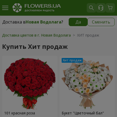
Доставка в
Новая Водолага
?
Да
Сменить
Доставка в
Новая Водолага
|
754 грн
Доставка цветов в г. Новая Водолага
> ХИТ продаж
Купить Хит продаж
101 красная роза
Букет "Цветочный бал"