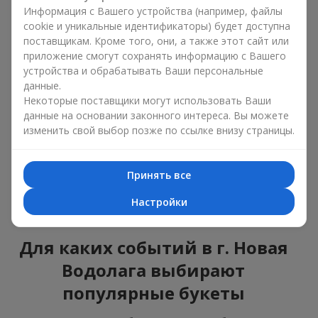
ошибиться с выбором, идеальный вариант —
Информация с Вашего устройства (например, файлы
универсальный букет. Это композиции, которые
cookie и уникальные идентификаторы) будет доступна
подходят для любого возраста и пола, а их состав
поставщикам. Кроме того, они, а также этот сайт или
можно адаптировать под любое мероприятие.
приложение смогут сохранять информацию с Вашего
Массовые цветочные предпочтения. Пионы,
устройства и обрабатывать Ваши персональные
тюльпаны, ромашки — это популярные букеты,
данные.
которые остаются привлекательными для
Некоторые поставщики могут использовать Ваши
покупателей. Они не только прекрасно выглядят, но и
данные на основании законного интереса. Вы можете
отражают атмосферу свежести и природной красоты.
изменить свой выбор позже по ссылке внизу страницы.
Популярные цветы для букетов часто меняются в
зависимости от времени года, но эти классические
композиции всегда остаются в списке самых
Принять все
востребованных. Если вы хотите быть уверенными в своём
выборе, смело обращайтесь к этим проверенным временем
Настройки
цветам.
Для каких событий в г. Новая
Водолага выбирают
популярные букеты