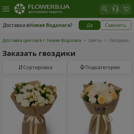
Доставка в
Новая Водолага
?
Да
Сменить
Доставка в
Новая Водолага
|
754 грн
Доставка цветов в г. Новая Водолага
> Цветы > Гвоздики
Заказать гвоздики
Cортировка
Подкатегории