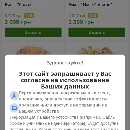
Букет "Лиссия"
Букет "Nude Perfume"
3 528 грн
2 822 грн
Заказать
Заказать
Здравствуйте!
Этот сайт запрашивает у Вас
согласие на использование
Ваших данных
Персонализированная реклама и контент,
аналитика, определение эффективности
Хранение и/или доступ к информации на
Букет "Нежность рассвета"
Букет "Прикосновение
нежности"
Вашем устройстве
4 212 грн
2 624 грн
Информация с Вашего устройства (например, файлы
cookie и уникальные идентификаторы) будет доступна
поставщикам. Кроме того, они, а также этот сайт или