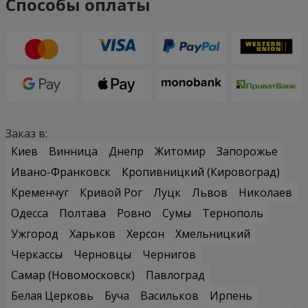
Способы оплаты
Заказ в:
Киев
Винница
Днепр
Житомир
Запорожье
Ивано-Франковск
Кропивницкий (Кировоград)
Кременчуг
Кривой Рог
Луцк
Львов
Николаев
Одесса
Полтава
Ровно
Сумы
Тернополь
Ужгород
Харьков
Херсон
Хмельницкий
Черкассы
Черновцы
Чернигов
Самар (Новомосковск)
Павлоград
Белая Церковь
Буча
Васильков
Ирпень