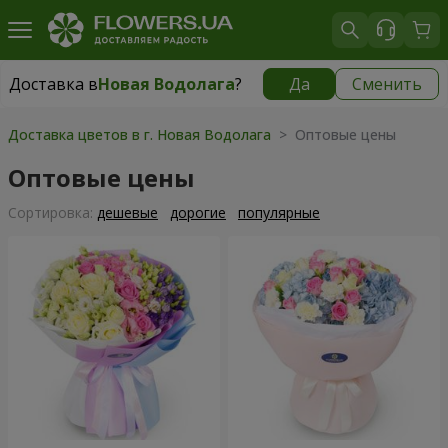
Доставка в
Новая Водолага
?
Да
Сменить
Доставка в
Новая Водолага
|
754 грн
Доставка цветов в г. Новая Водолага
> Оптовые цены
Оптовые цены
Cортировка:
дешевые
дорогие
популярные