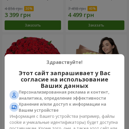
4 856 грн
7 498 грн
Заказать
Заказать
Здравствуйте!
Этот сайт запрашивает у Вас
согласие на использование
Ваших данных
Персонализированная реклама и контент,
101 красная роза
Букет "Сердце – сердцу"
аналитика, определение эффективности
Хранение и/или доступ к информации на
10 725 грн
5 265 грн
Вашем устройстве
Информация с Вашего устройства (например, файлы
cookie и уникальные идентификаторы) будет доступна
Заказать
Заказать
поставщикам. Кроме того, они, а также этот сайт или