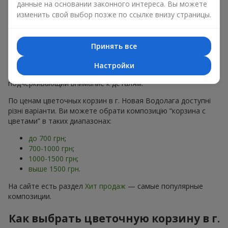
данные на основании законного интереса. Вы можете
хризантем
в строгих формах;
изменить свой выбор позже по ссылке внизу страницы.
Романтические варианты
— корзины в пастельных
тонах, пионы,
гипсофила
;
Минималистичные решения
— натуральные формы,
акцент на цвет или текстуру.
Принять все
Есть также
VIP-композиции
— роскошные корзины для
Настройки
особых случаев. Каждое изделие — оригинальный подарок,
подчёркивающий внимание к деталям.
По ценам цветочных корзин в г. Новая Водолага доступні
різні варіанти. Ви можете обрати композицію “корзина с
цветами” в таких диапазонах:
до 700 грн
;
700-1000 грн
;
1000-1500 грн
;
выше 1500 грн
.
На сайте есть раздел
Хит продаж
— самые популярные
композиции.
Как выбрать цветочную корзину в г.