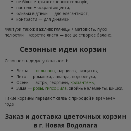
не більше трьох основних кольорів;
пастель + яскраві акценти;
близькі відтінки — для елегантності;
контрасти — для динаміки.
Фактури також важливі: глянець + матовість, пухкі
пелюстки + жорстке листя — все це створює баланс.
Сезонные идеи корзин
Сезонность додає унікальності:
Весна —
тюльпаны
, нарциссы, гиацинты;
Лето — ромашки, лаванда, подсолнухи;
Осень — астры, георгины,
хризантемы
;
Зима —
розы
,
гипсофила
, хвойные элементы, шишки.
Такие корзины передают связь с природой и временем
года.
Заказ и доставка цветочных корзин
в г. Новая Водолага