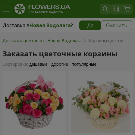
Доставка в
Новая Водолага
?
Да
Сменить
Доставка в
Новая Водолага
|
754 грн
Доставка цветов в г. Новая Водолага
> Корзины цветов
Заказать цветочные корзины
Cортировка:
дешевые
дорогие
популярные