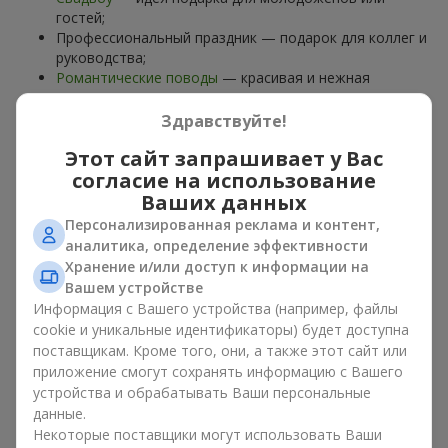
гостей;
Профессиональный праздник — подарок для коллег и
руководства;
Романтические поводы
— красивая и нежная
композиция;
Корпоративные события
— подарок деловому
Здравствуйте!
партнёру.
Этот сайт запрашивает у Вас
Цветочная корзина — универсальный подарок для любого
согласие на использование
возраста. Стильные ручные композиции позволяют
Ваших данных
передать любые эмоции: благодарность, восхищение,
Персонализированная реклама и контент,
поддержку,
любовь
.
аналитика, определение эффективности
Хранение и/или доступ к информации на
Виды цветочных корзин в г.
Вашем устройстве
Новая Водолага: классика,
Информация с Вашего устройства (например, файлы
cookie и уникальные идентификаторы) будет доступна
романтика, минимализм
поставщикам. Кроме того, они, а также этот сайт или
приложение смогут сохранять информацию с Вашего
Ассортимент цветочных корзин на
flowers.ua
включает
устройства и обрабатывать Ваши персональные
варианты на любой вкус:
данные.
Некоторые поставщики могут использовать Ваши
Классические композиции
— сочетания
роз
, лилий,