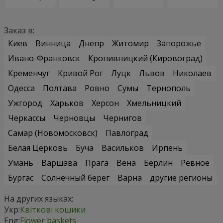
Заказ в:
Киев
Винница
Днепр
Житомир
Запорожье
Ивано-Франковск
Кропивницкий (Кировоград)
Кременчуг
Кривой Рог
Луцк
Львов
Николаев
Одесса
Полтава
Ровно
Сумы
Тернополь
Ужгород
Харьков
Херсон
Хмельницкий
Черкассы
Черновцы
Чернигов
Самар (Новомосковск)
Павлоград
Белая Церковь
Буча
Васильков
Ирпень
Умань
Варшава
Прага
Вена
Берлин
Ревное
Бургас
Солнечный берег
Варна
другие регионы
На других языках:
Укр:
Квіткові кошики
Eng:
Flower baskets