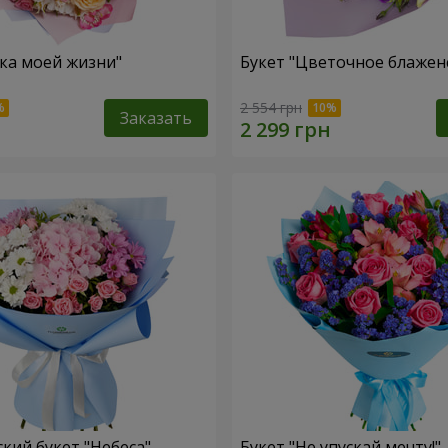
зка моей жизни"
Букет "Цветочное блажен
2 554 грн
Заказать
кий букет "Небеса"
Букет "Не упускай мечту!"