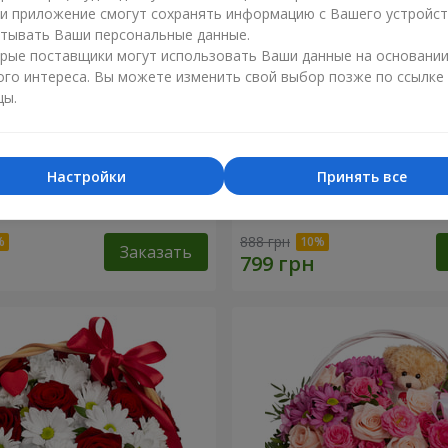
ли приложение смогут сохранять информацию с Вашего устройст
тывать Ваши персональные данные.
рые поставщики могут использовать Ваши данные на основани
ого интереса. Вы можете изменить свой выбор позже по ссылке
цы.
Настройки
Принять все
точный бал"
Композиция "Нежный поц
888 грн
Заказать