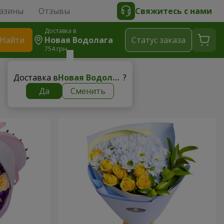
азины
Отзывы
Свяжитесь с нами
Доставка в
Найти
Новая Водолага
Cтатус заказа
754 грн
Доставка в
Новая Водолага
?
Да
Сменить