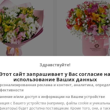
ов "Чудесное настроение"
Цветы в коробке "Яркая ф
Здравствуйте!
Этот сайт запрашивает у Вас согласие н
1 999 грн
Заказать
использование Ваших данных
рсонализированная реклама и контент, аналитика, опреде
фективности
анение и/или доступ к информации на Вашем устройстве
ация с Вашего устройства (например, файлы cookie и уникальн
фикаторы) будет доступна поставщикам. Кроме того, они, а так