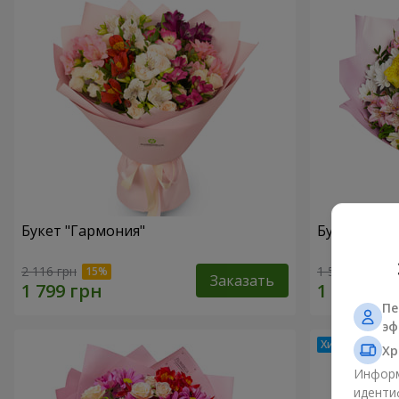
Букет "Гармония"
Букет цвет
2 116 грн
1 554 грн
Заказать
Пе
эф
Хр
Информ
иденти