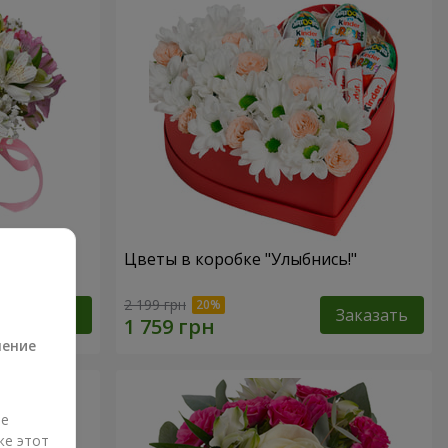
антазия"
Цветы в коробке "Улыбнись!"
а
2 199 грн
Заказать
Заказать
ление
ые
же этот