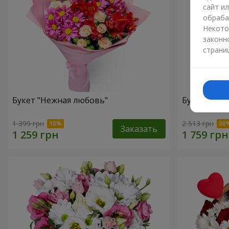
сайт и
обраба
Некото
законн
страни
Букет "Нежная любовь"
Букет "Цве
1 399 грн
2 513 грн
Заказать