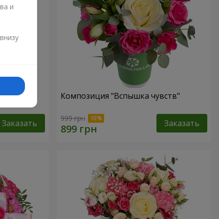
ва и
и
 внизу
елуй"
Композиция "Вспышка чувств"
999 грн
Заказать
Заказать