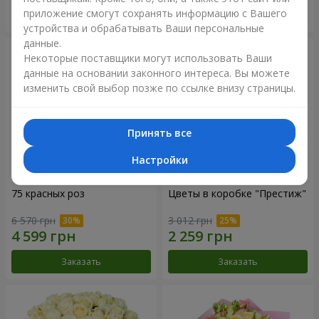
приложение смогут сохранять информацию с Вашего
Заказать
Заказать
устройства и обрабатывать Ваши персональные
данные.
Некоторые поставщики могут использовать Ваши
данные на основании законного интереса. Вы можете
изменить свой выбор позже по ссылке внизу страницы.
Принять все
Настройки
75 красных роз
Цветы в коробке "Престиж"
6 570 грн
3 012 грн
Заказать
Заказать