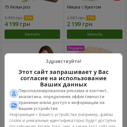
75 белых роз
Мишка с букетом
5 999 грн
2 587 грн
Заказать
Заказать
Здравствуйте!
Этот сайт запрашивает у Вас
согласие на использование
Ваших данных
Персонализированная реклама и контент,
аналитика, определение эффективности
Хранение и/или доступ к информации на
151 красная роза
Букет "Очей очарованье"
Вашем устройстве
Информация с Вашего устройства (например, файлы
14 289 грн
3 449 грн
cookie и уникальные идентификаторы) будет доступна
поставщикам. Кроме того, они, а также этот сайт или