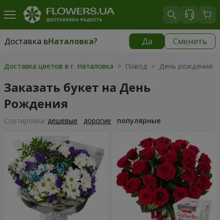
Доставка в
Наталовка
?
Да
Сменить
Доставка в
Наталовка
|
бесплатно
Доставка цветов в г. Наталовка
> Повод > День рождения
Заказать букет на День
Рождения
Cортировка:
дешевые
дорогие
популярные