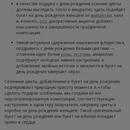
в качестве подарка с днём рождения осенние цветы
должны выглядеть тепло и аккуратно; здесь подойдёт
букет на день рождения женщине из
хризантем
, калл
и, конечно,
роз
; декоративные акценты добавят
изысканности и завершённости праздничной
композиции;
зимой актуальна сдержанная изысканная флористика,
поздравить с днём рождения белыми цветами —
отличная идея; белые
розы
,
эустомы
, амариллис
подчеркнут холодное зимнее настроение; а
добавление хвойных веточек и эвкалипта в букет на
день рождения завершит образ.
Сезонные цветы, добавленные в букет на день рождения,
подчёркивают природную красоту момента. А чтобы
сделать подарок особенным, мы создаём из них
персонализированную композицию, соответствующую
настроению и характеру получателя, например цветы в
коробке на день рождения женщине. Такой оригинальный
букет на день рождения или букет на юбилей попадает
прямо в сердце.