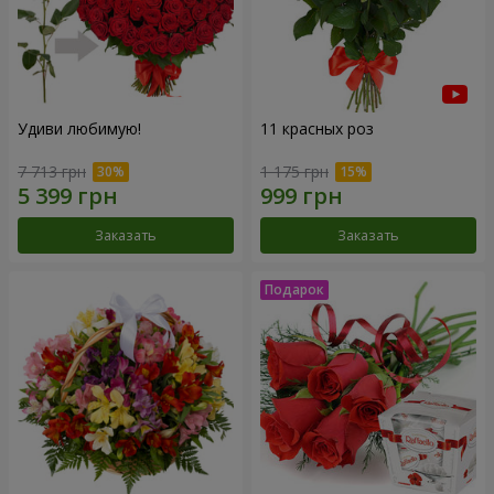
Удиви любимую!
11 красных роз
7 713 грн
1 175 грн
Заказать
Заказать