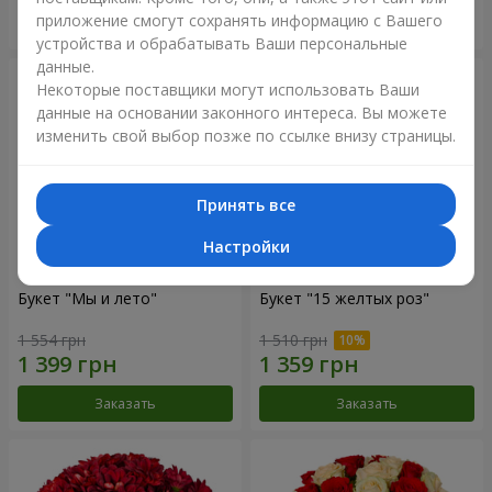
приложение смогут сохранять информацию с Вашего
Заказать
Заказать
устройства и обрабатывать Ваши персональные
данные.
Некоторые поставщики могут использовать Ваши
данные на основании законного интереса. Вы можете
изменить свой выбор позже по ссылке внизу страницы.
Принять все
Настройки
Букет "Мы и лето"
Букет "15 желтых роз"
1 554 грн
1 510 грн
Заказать
Заказать