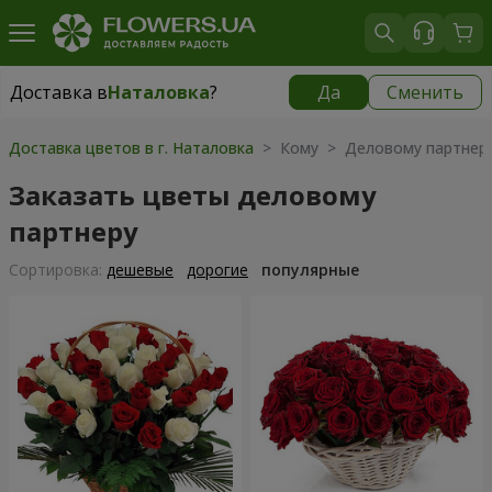
Доставка в
Наталовка
?
Да
Сменить
Доставка в
Наталовка
|
бесплатно
Доставка цветов в г. Наталовка
> Кому > Деловому партнер
Заказать цветы деловому
партнеру
Cортировка:
дешевые
дорогие
популярные