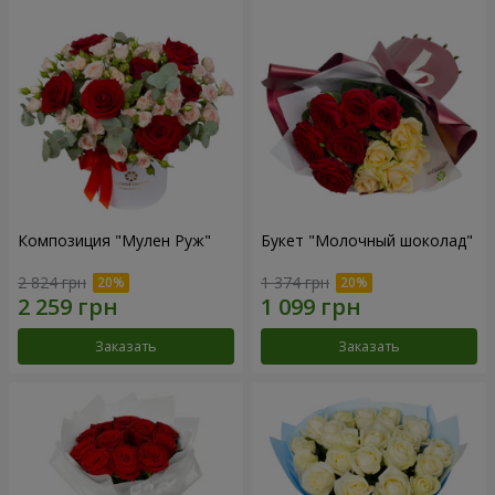
Композиция "Мулен Руж"
Букет "Молочный шоколад"
2 824 грн
1 374 грн
Заказать
Заказать