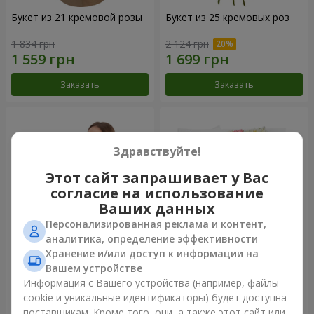
Букет из 21 кремовой розы
Букет из 25 кремовых роз
1 834 грн
2 124 грн
Заказать
Заказать
Здравствуйте!
Этот сайт запрашивает у Вас
согласие на использование
Ваших данных
Персонализированная реклама и контент,
аналитика, определение эффективности
Хранение и/или доступ к информации на
Фруктовая композиция
Букет "Крещатик"
Вашем устройстве
"Коста-Рика"
Информация с Вашего устройства (например, файлы
7 332 грн
3 856 грн
cookie и уникальные идентификаторы) будет доступна
поставщикам. Кроме того, они, а также этот сайт или