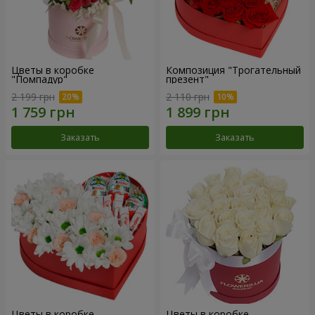
Цветы в коробке
Композиция "Трогательный
"Помпадур"
презент"
2 199 грн
2 110 грн
Заказать
Заказать
Цветы в коробке
Цветы в коробке