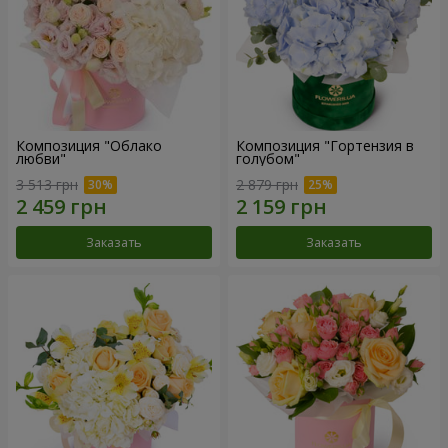
Композиция "Облако
Композиция "Гортензия в
любви"
голубом"
3 513 грн
2 879 грн
Заказать
Заказать