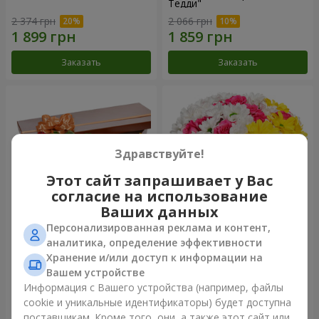
Тедди"
2 374 грн
2 066 грн
Заказать
Заказать
Здравствуйте!
Этот сайт запрашивает у Вас
согласие на использование
Ваших данных
Персонализированная реклама и контент,
Цветы в коробке "25
Цветы в коробке "Мое
аналитика, определение эффективности
красных роз!"
сердце"
Хранение и/или доступ к информации на
3 513 грн
1 364 грн
Вашем устройстве
Информация с Вашего устройства (например, файлы
cookie и уникальные идентификаторы) будет доступна
Заказать
Заказать
поставщикам. Кроме того, они, а также этот сайт или