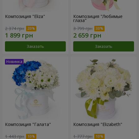
Композиция "Eliza"
Композиция "Любимые
глаза"
2 374 грн
3 799 грн
Заказать
Заказать
Композиция "Галата"
Композиция "Elizabeth"
1 443 грн
1 777 грн