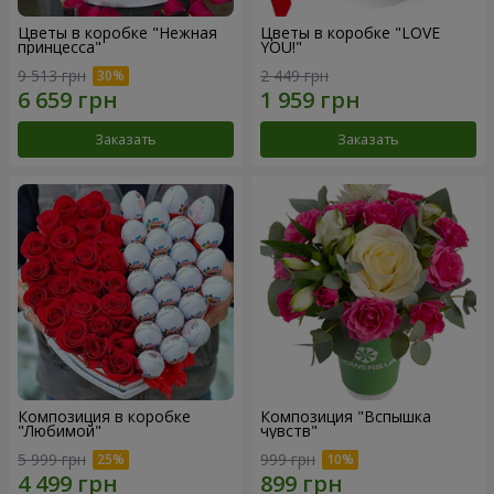
Цветы в коробке "Нежная
Цветы в коробке "LOVE
принцесса"
YOU!"
9 513 грн
2 449 грн
Заказать
Заказать
Композиция в коробке
Композиция "Вспышка
"Любимой"
чувств"
5 999 грн
999 грн