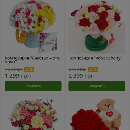
Композиция "Счастье – это
Композиция "Velvet Cherry"
мама"
1 624 грн
3 199 грн
Заказать
Заказать