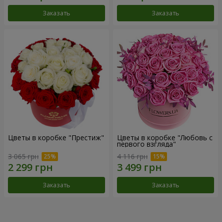
Заказать
Заказать
Цветы в коробке "Престиж"
Цветы в коробке "Любовь с
первого взгляда"
3 065 грн
4 116 грн
Заказать
Заказать