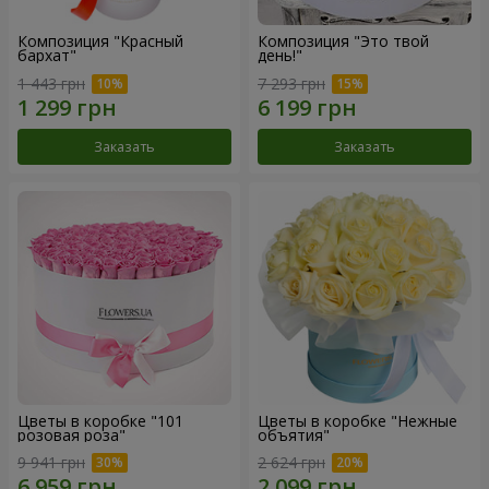
Композиция "Красный
Композиция "Это твой
бархат"
день!"
1 443 грн
7 293 грн
Заказать
Заказать
Цветы в коробке "101
Цветы в коробке "Нежные
розовая роза"
объятия"
9 941 грн
2 624 грн