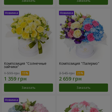
Заказать
Заказать
Композиция "Солнечные
Композиция "Палермо"
зайчики"
1 599 грн
3 545 грн
Заказать
Заказать