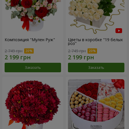
Композиция "Мулен Руж"
Цветы в коробке "19 белых
роз"
2 749 грн
2 749 грн
Заказать
Заказать