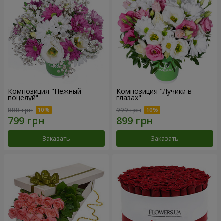
Композиция "Нежный
Композиция "Лучики в
поцелуй"
глазах"
888 грн
999 грн
Заказать
Заказать