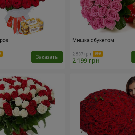
 роз
Мишка с букетом
2 587 грн
Заказать