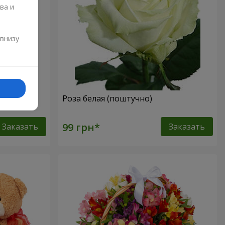
ва и
и
 внизу
Роза белая (поштучно)
Заказать
Заказать