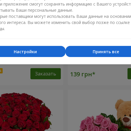
ли приложение смогут сохранять информацию с Вашего устройст
тывать Ваши персональные данные.
рые поставщики могут использовать Ваши данные на основани
ого интереса. Вы можете изменить свой выбор позже по ссылке
цы.
Настройки
Принять все
оз
Роза красная (поштучно)
Заказать