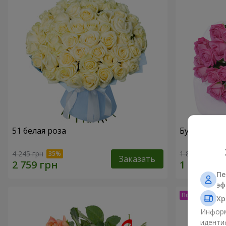
51 белая роза
Букет из ро
4 245 грн
1 874 грн
Заказать
Пе
эф
Хр
Информ
иденти