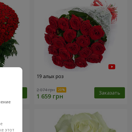
19 алых роз
а
2 074 грн
Заказать
Заказать
ление
ые
же этот