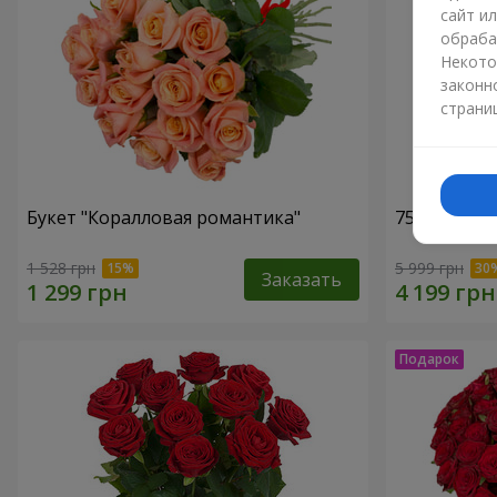
сайт и
обраба
Некото
законн
страни
Букет "Коралловая романтика"
75 белых р
1 528 грн
5 999 грн
Заказать