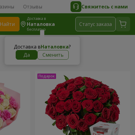
азины
Отзывы
Свяжитесь с нами
Доставка в
Найти
Наталовка
Cтатус заказа
бесплатно
Доставка в
Наталовка
?
Да
Сменить