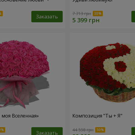
7 713 грн
Заказать
– моя Вселенная»
Композиция "Ты + Я"
44 598 грн
Заказать