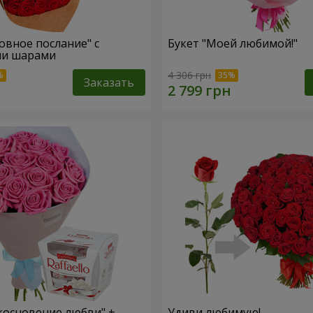
овное послание" с
Букет "Моей любимой!"
и шарами
4 306 грн
Заказать
косновение любви" +
Удиви любимую!