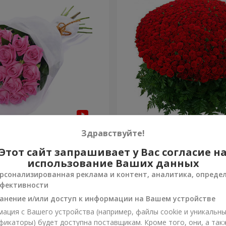
з "Быть с тобой"
1000 роз!
Здравствуйте!
Этот сайт запрашивает у Вас согласие н
92 498 грн
Заказать
использование Ваших данных
рсонализированная реклама и контент, аналитика, опреде
фективности
анение и/или доступ к информации на Вашем устройстве
ация с Вашего устройства (например, файлы cookie и уникальн
фикаторы) будет доступна поставщикам. Кроме того, они, а так