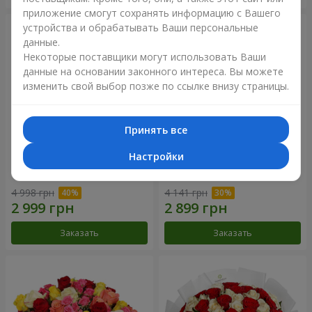
приложение смогут сохранять информацию с Вашего
устройства и обрабатывать Ваши персональные
данные.
Некоторые поставщики могут использовать Ваши
данные на основании законного интереса. Вы можете
изменить свой выбор позже по ссылке внизу страницы.
Принять все
Настройки
Букет "Сердце – сердцу"
Букет "Нежный оттенок"
4 998 грн
4 141 грн
Заказать
Заказать