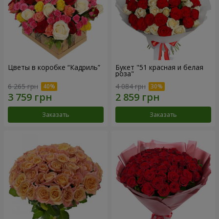
Цветы в коробке “Кадриль”
Букет "51 красная и белая
роза"
6 265 грн
4 084 грн
Заказать
Заказать