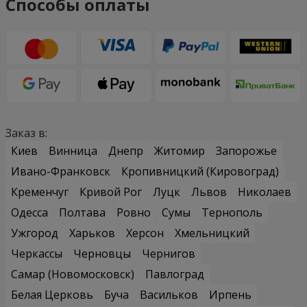
Способы оплаты
Заказ в:
Киев
Винница
Днепр
Житомир
Запорожье
Ивано-Франковск
Кропивницкий (Кировоград)
Кременчуг
Кривой Рог
Луцк
Львов
Николаев
Одесса
Полтава
Ровно
Сумы
Тернополь
Ужгород
Харьков
Херсон
Хмельницкий
Черкассы
Черновцы
Чернигов
Самар (Новомосковск)
Павлоград
Белая Церковь
Буча
Васильков
Ирпень