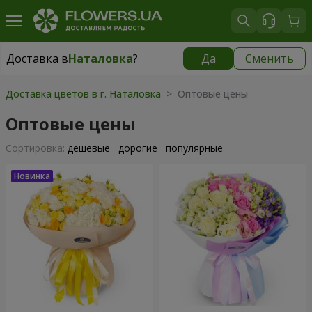
Доставка в
Наталовка
?
Да
Сменить
Доставка в
Наталовка
|
бесплатно
Доставка цветов в г. Наталовка
> Оптовые цены
Оптовые цены
Cортировка:
дешевые
дорогие
популярные