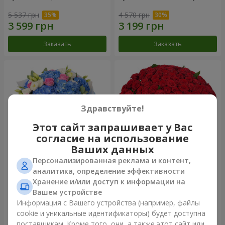
5 537 грн
4 570 грн
Заказать
Заказать
Здравствуйте!
Этот сайт запрашивает у Вас
согласие на использование
Ваших данных
Персонализированная реклама и контент,
Букет "Небесная акварель"
101 красная роза
аналитика, определение эффективности
Хранение и/или доступ к информации на
7 432 грн
9 744 грн
Вашем устройстве
Информация с Вашего устройства (например, файлы
cookie и уникальные идентификаторы) будет доступна
Заказать
Заказать
поставщикам. Кроме того, они, а также этот сайт или