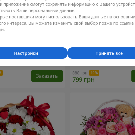
ли приложение смогут сохранять информацию с Вашего устройст
тывать Ваши персональные данные.
рые поставщики могут использовать Ваши данные на основани
ого интереса. Вы можете изменить свой выбор позже по ссылке
цы.
Настройки
Принять все
точный бал"
Композиция "Нежный поц
888 грн
Заказать