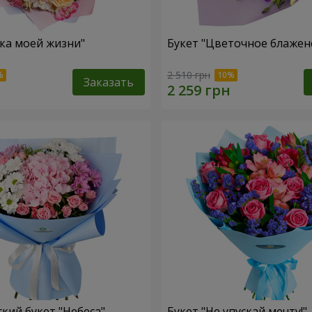
зка моей жизни"
Букет "Цветочное блажен
2 510 грн
Заказать
кий букет "Небеса"
Букет "Не упускай мечту!"