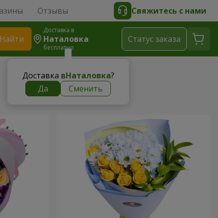
азины
Отзывы
Свяжитесь с нами
Доставка в
Найти
Наталовка
Cтатус заказа
бесплатно
Доставка в
Наталовка
?
Да
Сменить