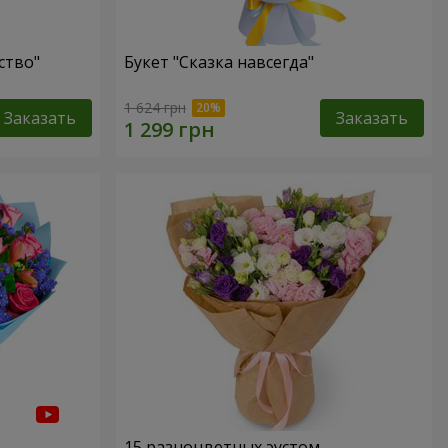
ство"
Букет "Сказка навсегда"
1 624 грн
Заказать
Заказать
15 разноцветных эустом