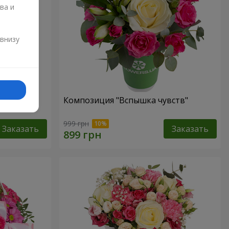
ва и
и
 внизу
елуй"
Композиция "Вспышка чувств"
999 грн
Заказать
Заказать