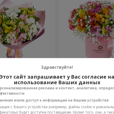
ов "Чудесное настроение"
Цветы в коробке "Яркая ф
Здравствуйте!
Этот сайт запрашивает у Вас согласие н
1 952 грн
Заказать
использование Ваших данных
рсонализированная реклама и контент, аналитика, опреде
фективности
анение и/или доступ к информации на Вашем устройстве
ация с Вашего устройства (например, файлы cookie и уникальн
фикаторы) будет доступна поставщикам. Кроме того, они, а так