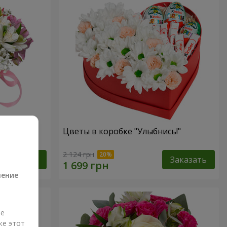
антазия"
Цветы в коробке "Улыбнись!"
а
2 124 грн
Заказать
Заказать
ление
ые
же этот