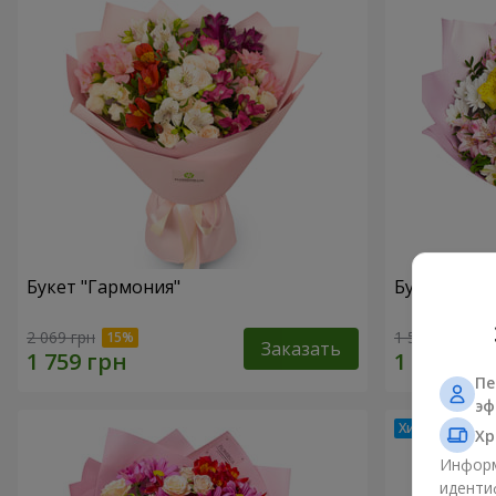
Букет "Гармония"
Букет цвет
2 069 грн
1 510 грн
Заказать
Пе
эф
Хр
Информ
иденти