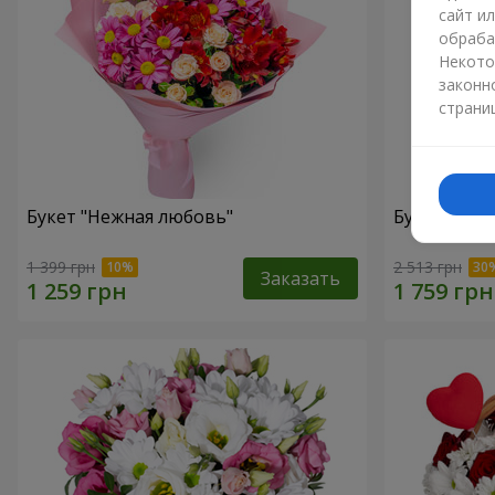
сайт и
обраба
Некото
законн
страни
Букет "Нежная любовь"
Букет "Цве
1 399 грн
2 513 грн
Заказать