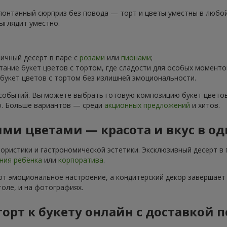
понтанный сюрприз без повода — торт и цветы уместны в любой 
ыглядит уместно.
чный десерт в паре с
розами
или
пионами
;
тание букет цветов с тортом, где сладости для особых момен
укет цветов с тортом без излишней эмоциональности.
событий. Вы можете выбрать готовую композицию букет цветов
о. Больше вариантов — среди
акционных предложений
и хитов.
ми цветами — красота и вкус в о
ристики и гастрономической эстетики. Эксклюзивный десерт в 
ния ребёнка
или
корпоратива
.
т эмоциональное настроение, а кондитерский декор завершает 
оле, и на фотографиях.
торт к букету онлайн с доставкой 