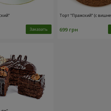
ский"
Торт "Пражский" (с вишне
Заказать
ьяж"