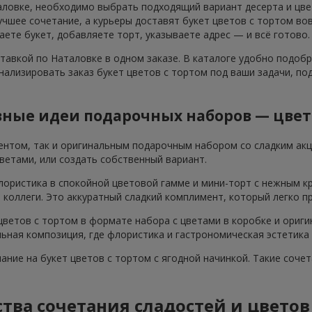
аловке, необходимо выбрать подходящий вариант десерта и цвет
шее сочетание, а курьеры доставят букет цветов с тортом вов
аете букет, добавляете торт, указываете адрес — и всё готово.
ставкой по Наталовке в одном заказе. В каталоге удобно подоб
нализировать заказ букет цветов с тортом под ваши задачи, п
ные идеи подарочных наборов — цвет
ентом, так и оригинальным подарочным набором со сладким ак
ветами, или создать собственный вариант.
лористика в спокойной цветовой гамме и мини-торт с нежным к
я коллеги. Это аккуратный сладкий комплимент, который легко п
ветов с тортом в формате набора с цветами в коробке и ориги
ьная композиция, где флористика и гастрономическая эстетика
мание на букет цветов с тортом с ягодной начинкой. Такие соч
ва сочетания сладостей и цветов