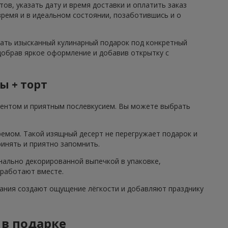
ов, указать дату и время доставки и оплатить заказ
ремя и в идеальном состоянии, позаботившись и о
рать изысканный кулинарный подарок под конкретный
одобрав яркое оформление и добавив открытку с
ы + торт
центом и приятным послевкусием. Вы можете выбрать
ремом. Такой изящный десерт не перегружает подарок и
ринять и приятно запомнить.
нально декорированной выпечкой в упаковке,
 работают вместе.
етания создают ощущение лёгкости и добавляют празднику
 в подарке