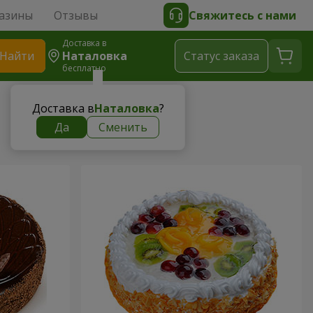
азины
Отзывы
Свяжитесь с нами
Доставка в
Найти
Наталовка
Cтатус заказа
бесплатно
Доставка в
Наталовка
?
Да
Сменить