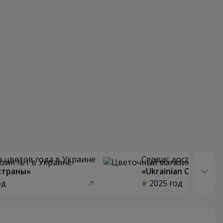
 цветов года в Украине
Сервис доставки цв
страны»
«Ukrainian Choice»
од
2025 год