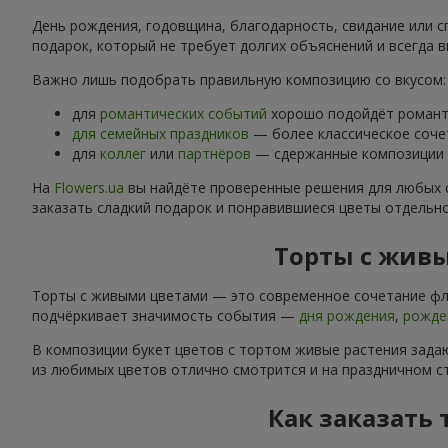
День рождения, годовщина, благодарность, свидание или с
подарок, который не требует долгих объяснений и всегда в
Важно лишь подобрать правильную композицию со вкусом:
для
романтических событий
хорошо подойдёт романти
для семейных праздников
— более классическое соче
для
коллег
или
партнёров
— сдержанные композиции б
На
Flowers.ua
вы найдёте проверенные решения для любых 
заказать сладкий подарок и понравившиеся цветы отдельн
Торты с живы
Торты с живыми цветами — это современное сочетание фло
подчёркивает значимость события —
дня рождения
,
рожде
В композиции букет цветов с тортом живые растения задаю
из любимых цветов отлично смотрится и на праздничном ст
Как заказать 