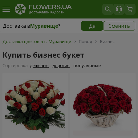
Доставка в
Муравище
?
Да
Сменить
Доставка в
Муравище
|
бесплатно
Доставка цветов в г. Муравище
> Повод > Бизнес
Купить бизнес букет
Cортировка:
дешевые
дорогие
популярные