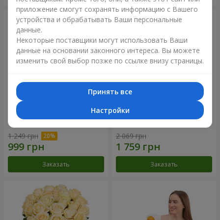
приложение смогут сохранять информацию с Вашего
устройства и обрабатывать Ваши персональные
данные.
Некоторые поставщики могут использовать Ваши
данные на основании законного интереса. Вы можете
изменить свой выбор позже по ссылке внизу страницы.
Принять все
Настройки
Букет "Времена года"
Букет из 21 кремовой розы
1 249 грн
2 069 грн
Заказать
Заказать