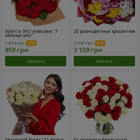
Букет в ЭКО упаковке "7
25 разноцветных хризантем!
красных роз"
1 074 грн
3 949 грн
Заказать
Заказать
Авторский букет "11 белых
51 красная и белая роза!