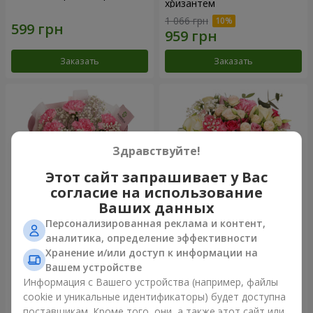
хризантем
1 066 грн
Заказать
Заказать
Здравствуйте!
Этот сайт запрашивает у Вас
согласие на использование
Ваших данных
Персонализированная реклама и контент,
Букет "Королева
Цветы в коробке
аналитика, определение эффективности
Карибского моря"
"Помпадур"
Хранение и/или доступ к информации на
1 374 грн
2 199 грн
Вашем устройстве
Информация с Вашего устройства (например, файлы
cookie и уникальные идентификаторы) будет доступна
Заказать
Заказать
поставщикам. Кроме того, они, а также этот сайт или