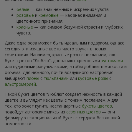
белые
— как знак нежных и искренних чувств;
розовые
и
кремовые
— как знак внимания и
цветочного признания;
красные
— как символ безумной страсти и глубоких
чувств.
Даже одна роза может быть идеальным подарком, однако
сегодня эти изящные цветы часто звучат в новых
сочетаниях. Например, красные розы с посланием, как
букет цветов "Люблю", дополняют кремовыми
эустомами
или пудровыми ранункулюсами, чтобы добавить мягкости и
объёма. Для нежного, почти воздушного настроения
выбирают
пионы
с
тюльпанами
или
кустовые розы
с
альстромерией
.
Такой букет цветов "Люблю" создаёт нежность в каждой
цветке и выглядит как цветы с тонким посланием. А для
тех, кто хочет купить нестандартные
букеты цветов
,
подойдут авторские миксы из
сезонных цветов
— они
формируют эмоциональный букет с сердцем без лишней
помпезности.