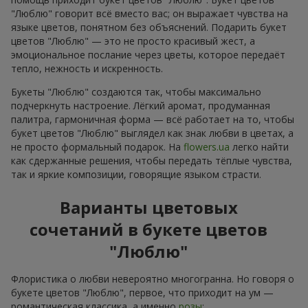
"Люблю" говорит всё вместо вас; он выражает чувства на
языке цветов, понятном без объяснений. Подарить букет
цветов "Люблю" — это не просто красивый жест, а
эмоциональное послание через цветы, которое передаёт
тепло, нежность и искренность.
Букеты "Люблю" создаются так, чтобы максимально
подчеркнуть настроение. Лёгкий аромат, продуманная
палитра, гармоничная форма — всё работает на то, чтобы
букет цветов "Люблю" выглядел как знак любви в цветах, а
не просто формальный подарок. На
flowers.ua
легко найти
как сдержанные решения, чтобы передать тёплые чувства,
так и яркие композиции, говорящие языком страсти.
Варианты цветовых
сочетаний в букете цветов
"Люблю"
Флористика о любви невероятно многогранна. Но говоря о
букете цветов "Люблю", первое, что приходит на ум —
романтическая классика, а именно
розы
: