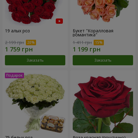
19 алых роз
Букет "Коралловая
романтика"
2 199 грн
1 411 грн
Заказать
Заказать
75 белых роз
Роза красная (поштучно)