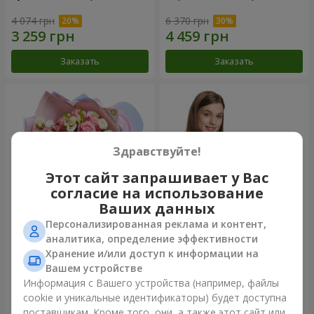
4 074 грн
6 370 грн
Заказать
Заказать
Здравствуйте!
Этот сайт запрашивает у Вас
согласие на использование
Ваших данных
Персонализированная реклама и контент,
Букет "Сказка моей жизни"
Корзина "Ангелочек"
аналитика, определение эффективности
Хранение и/или доступ к информации на
2 443 грн
2 074 грн
Вашем устройстве
Информация с Вашего устройства (например, файлы
cookie и уникальные идентификаторы) будет доступна
Заказать
Заказать
поставщикам. Кроме того, они, а также этот сайт или