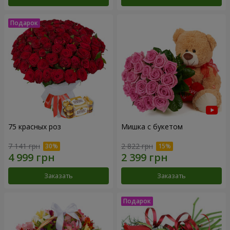
75 красных роз
Мишка с букетом
7 141 грн
2 822 грн
Заказать
Заказать