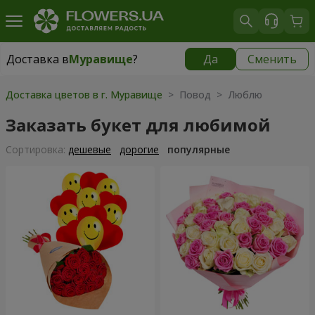
Доставка в
Муравище
?
Да
Сменить
Доставка в
Муравище
|
бесплатно
Доставка цветов в г. Муравище
> Повод > Люблю
Заказать букет для любимой
Cортировка:
дешевые
дорогие
популярные