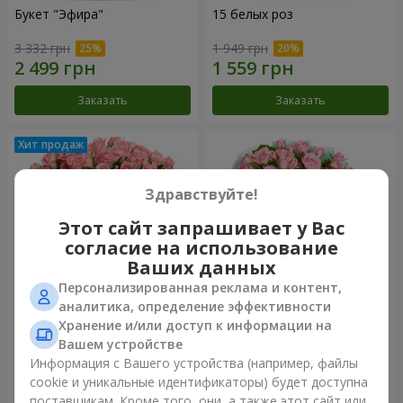
Букет "Эфира"
15 белых роз
3 332 грн
1 949 грн
Заказать
Заказать
Здравствуйте!
Этот сайт запрашивает у Вас
согласие на использование
Ваших данных
Персонализированная реклама и контент,
аналитика, определение эффективности
Хранение и/или доступ к информации на
Цветы в коробке "Розовый
Композиция "Баллада о
оазис"
маме"
Вашем устройстве
2 824 грн
2 249 грн
Информация с Вашего устройства (например, файлы
cookie и уникальные идентификаторы) будет доступна
поставщикам. Кроме того, они, а также этот сайт или