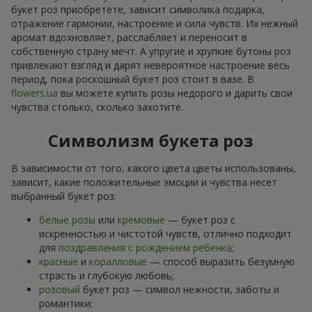
букет роз приобретете, зависит символика подарка,
отражение гармонии, настроение и сила чувств. Их нежный
аромат вдохновляет, расслабляет и переносит в
собственную страну мечт. А упругие и хрупкие бутоны роз
привлекают взгляд и дарят невероятное настроение весь
период, пока роскошный букет роз стоит в вазе. В
flowers.ua
вы можете купить розы недорого и дарить свои
чувства столько, сколько захотите.
Символизм букета роз
В зависимости от того, какого цвета цветы использованы,
зависит, какие положительные эмоции и чувства несет
выбранный букет роз:
белые розы
или
кремовые
— букет роз с
искренностью и чистотой чувств, отлично подходит
для
поздравления с рождением ребенка
;
красные
и
коралловые
— способ выразить безумную
страсть и глубокую любовь;
розовый
букет роз — символ нежности, заботы и
романтики;