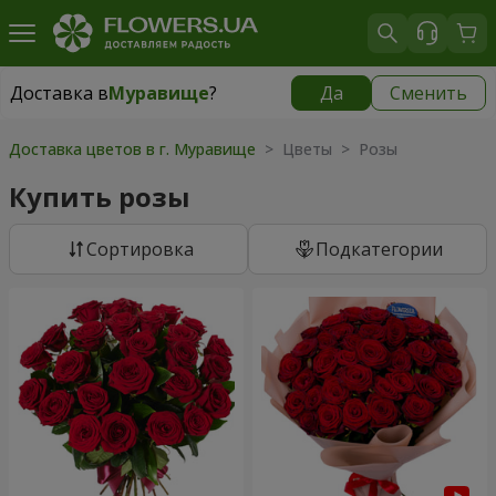
Доставка в
Муравище
?
Да
Сменить
Доставка в
Муравище
|
бесплатно
Доставка цветов в г. Муравище
> Цветы > Розы
Купить розы
Cортировка
Подкатегории