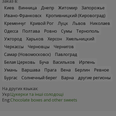
Заказ в:
Киев
Винница
Днепр
Житомир
Запорожье
Ивано-Франковск
Кропивницкий (Кировоград)
Кременчуг
Кривой Рог
Луцк
Львов
Николаев
Одесса
Полтава
Ровно
Сумы
Тернополь
Ужгород
Харьков
Херсон
Хмельницкий
Черкассы
Черновцы
Чернигов
Самар (Новомосковск)
Павлоград
Белая Церковь
Буча
Васильков
Ирпень
Умань
Варшава
Прага
Вена
Берлин
Ревное
Бургас
Солнечный берег
Варна
другие регионы
На других языках:
Укр:
Цукерки та інші солодощі
Eng:
Chocolate boxes and other sweets