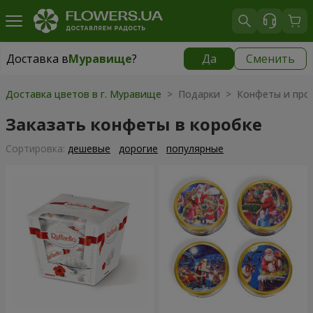
Доставка в
Муравище
?
Да
Сменить
Доставка в
Муравище
|
бесплатно
Доставка цветов в г. Муравище
> Подарки > Конфеты и проч
Заказать конфеты в коробке
Cортировка:
дешевые
дорогие
популярные