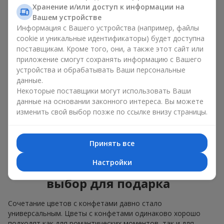
Для
корпоративного мероприятия
подойдёт
Хранение и/или доступ к информации на
премиальный подарок: здесь коробка с цветами и
Вашем устройстве
сладостями дополняется изысканными каллами,
Информация с Вашего устройства (например, файлы
герберами
или
орхидеями
и элитными сладостями;
cookie и уникальные идентификаторы) будет доступна
поставщикам. Кроме того, они, а также этот сайт или
Нежные букеты из
эустомы
,
тюльпанов
или
приложение смогут сохранять информацию с Вашего
альстромерии
хорошо сочетаются с конфетами
устройства и обрабатывать Ваши персональные
Merci, поддерживая нежную подачу и лёгкое
данные.
настроение — как
поздравление с рождением
ребёнка
или ко Дню всех влюблённых.
Некоторые поставщики могут использовать Ваши
данные на основании законного интереса. Вы можете
Мы поможем вам подобрать лучшее сочетание цветочного
изменить свой выбор позже по ссылке внизу страницы.
микса и сладостей под ваш повод и оформим подарок —
цветы с конфетами — надлежащим образом.
Принять все
Коробка с цветами и
Настройки
сладостями — ваш лучший
выбор для подарка
Сочетание цветов с конфетами давно стало
универсальным. Цветы с конфетами одинаково хорошо
подходят как для романтических моментов, так и для