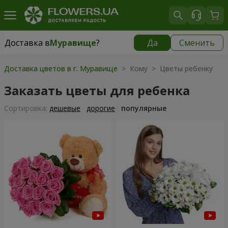
Доставка в
Муравище
?
Да
Сменить
Доставка в
Муравище
|
бесплатно
Доставка цветов в г. Муравище
> Кому > Цветы ребенку
Заказать цветы для ребенка
Cортировка:
дешевые
дорогие
популярные