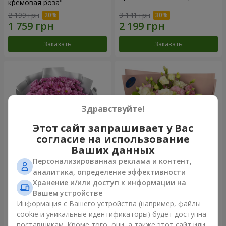
кремовая роза"
2 199 грн
3 141 грн
Заказать
Заказать
Здравствуйте!
Этот сайт запрашивает у Вас
согласие на использование
Ваших данных
Персонализированная реклама и контент,
Букет "Твои хризантемы"
Букет "Панна Котта"
аналитика, определение эффективности
Хранение и/или доступ к информации на
1 764 грн
2 199 грн
Вашем устройстве
Информация с Вашего устройства (например, файлы
cookie и уникальные идентификаторы) будет доступна
Заказать
Заказать
поставщикам. Кроме того, они, а также этот сайт или