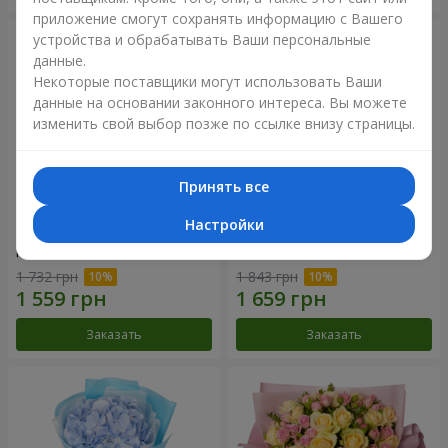
приложение смогут сохранять информацию с Вашего
устройства и обрабатывать Ваши персональные
данные.
Некоторые поставщики могут использовать Ваши
данные на основании законного интереса. Вы можете
изменить свой выбор позже по ссылке внизу страницы.
Принять все
Настройки
Композиция "Нежное
Букет "Розовый вкус
прикосновение"
ванили"
1 732 грн
1 843 грн
Заказать
Заказать