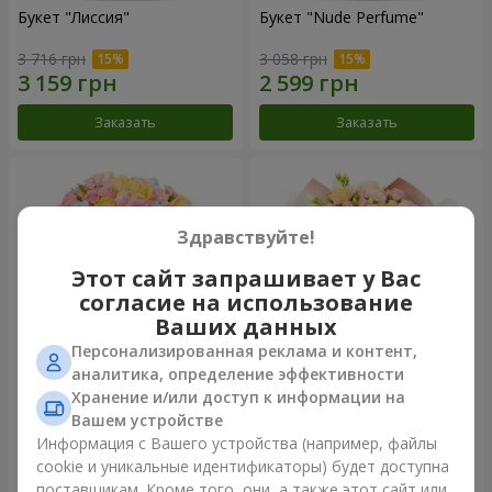
Букет "Лиссия"
Букет "Nude Perfume"
3 716 грн
3 058 грн
Заказать
Заказать
Здравствуйте!
Этот сайт запрашивает у Вас
согласие на использование
Ваших данных
Персонализированная реклама и контент,
аналитика, определение эффективности
Хранение и/или доступ к информации на
Букет "Нежность рассвета"
Букет "Прикосновение
нежности"
Вашем устройстве
3 945 грн
2 624 грн
Информация с Вашего устройства (например, файлы
cookie и уникальные идентификаторы) будет доступна
поставщикам. Кроме того, они, а также этот сайт или