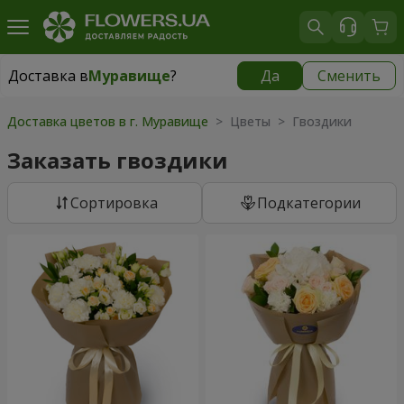
Доставка в
Муравище
?
Да
Сменить
Доставка в
Муравище
|
бесплатно
Доставка цветов в г. Муравище
> Цветы > Гвоздики
Заказать гвоздики
Cортировка
Подкатегории