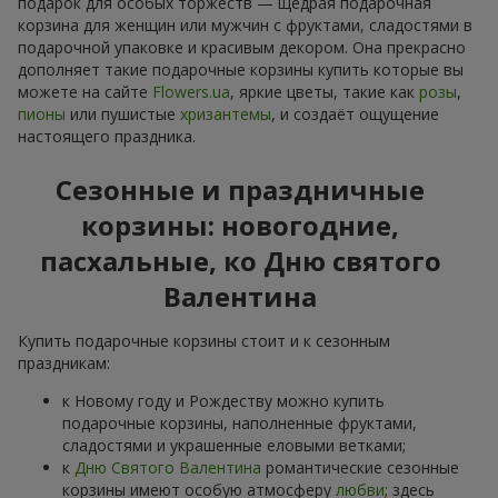
подарок для особых торжеств — щедрая подарочная
корзина для женщин или мужчин с фруктами, сладостями в
подарочной упаковке и красивым декором. Она прекрасно
дополняет такие подарочные корзины купить которые вы
можете на сайте
Flowers.ua
, яркие цветы, такие как
розы
,
пионы
или пушистые
хризантемы
, и создаёт ощущение
настоящего праздника.
Сезонные и праздничные
корзины: новогодние,
пасхальные, ко Дню святого
Валентина
Купить подарочные корзины стоит и к сезонным
праздникам:
к Новому году и Рождеству можно купить
подарочные корзины, наполненные фруктами,
сладостями и украшенные еловыми ветками;
к
Дню Святого Валентина
романтические сезонные
корзины имеют особую атмосферу
любви
; здесь