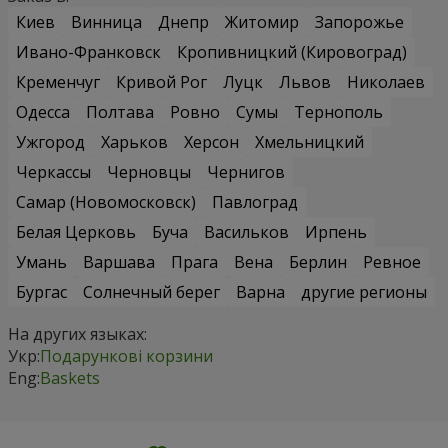
Киев
Винница
Днепр
Житомир
Запорожье
Ивано-Франковск
Кропивницкий (Кировоград)
Кременчуг
Кривой Рог
Луцк
Львов
Николаев
Одесса
Полтава
Ровно
Сумы
Тернополь
Ужгород
Харьков
Херсон
Хмельницкий
Черкассы
Черновцы
Чернигов
Самар (Новомосковск)
Павлоград
Белая Церковь
Буча
Васильков
Ирпень
Умань
Варшава
Прага
Вена
Берлин
Ревное
Бургас
Солнечный берег
Варна
другие регионы
На других языках:
Укр:
Подарункові корзини
Eng:
Baskets