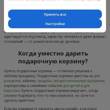
лаконичное оформление и изысканный букет, как
финальный акцент — стоит купить подарочные корзины,
чтобы всё это оказалось в ваших руках.
Принять все
Купить подарочные корзины — это не просто приобрести
Настройки
банальную вещь. Сегодня купить подарочные корзины —
это универсальный подарок для всех, который легко
адаптируется под повод, характер человека и даже формат
отношений — от романтических до деловых.
Когда уместно дарить
подарочную корзину?
Купить подарочные корзины — отличное решение к
любому празднику. Подарочные корзины уместны на
дни
рождения
, юбилеи,
свадьбы
,
профессиональные праздники
,
корпоративы и семейные события
для детей
и
для
взрослых
. Купить подарочные корзины выручает, когда
сложно подобрать что-то персональное, но хочется
сделать приятное.
Если вы планируете заказать цветы онлайн, а на поиск