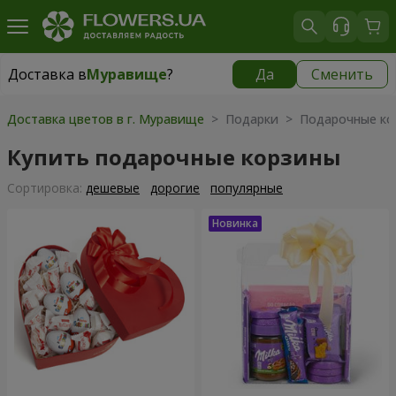
Доставка в
Муравище
?
Да
Сменить
Доставка в
Муравище
|
бесплатно
Доставка цветов в г. Муравище
> Подарки > Подарочные ко
Купить подарочные корзины
Cортировка:
дешевые
дорогие
популярные