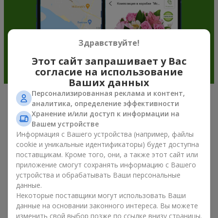
Здравствуйте!
Этот сайт запрашивает у Вас
согласие на использование
Ваших данных
Персонализированная реклама и контент,
аналитика, определение эффективности
Подарочные корзины —
Хранение и/или доступ к информации на
универсальный подарок к любому
Вашем устройстве
Информация с Вашего устройства (например, файлы
празднику
cookie и уникальные идентификаторы) будет доступна
поставщикам. Кроме того, они, а также этот сайт или
Если вы ищете универсальный подарок, но времени в
приложение смогут сохранять информацию с Вашего
обрез, у нас есть для вас отличное проверенное решение:
устройства и обрабатывать Ваши персональные
вы можете купить подарочные корзины. Подарочная
данные.
корзина с изысканными угощениями к празднику, фруктами,
Некоторые поставщики могут использовать Ваши
вкусным чаем или даже алкогольными напитками
становится идеальным дополнением к цветам или
данные на основании законного интереса. Вы можете
самостоятельным презентом. Идеальный набор,
изменить свой выбор позже по ссылке внизу страницы.