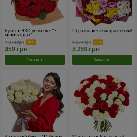
Букет в ЭКО упаковке "7
25 разноцветных хризантем!
красных роз"
1 074 грн
4 074 грн
Заказать
Заказать
Авторский букет "11 белых
51 красная и белая роза!