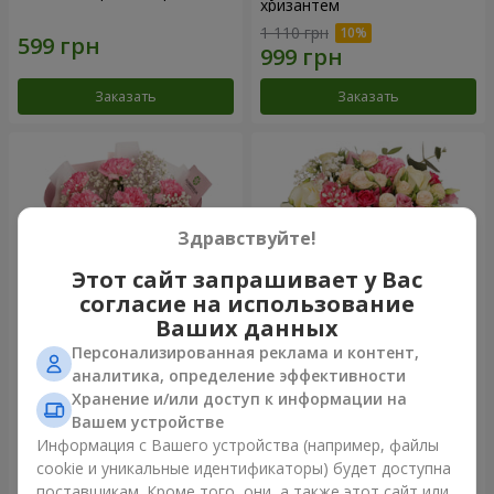
хризантем
1 110 грн
Заказать
Заказать
Здравствуйте!
Этот сайт запрашивает у Вас
согласие на использование
Ваших данных
Персонализированная реклама и контент,
Букет "Королева
Цветы в коробке
аналитика, определение эффективности
Карибского моря"
"Помпадур"
Хранение и/или доступ к информации на
1 449 грн
2 324 грн
Вашем устройстве
Информация с Вашего устройства (например, файлы
cookie и уникальные идентификаторы) будет доступна
Заказать
Заказать
поставщикам. Кроме того, они, а также этот сайт или