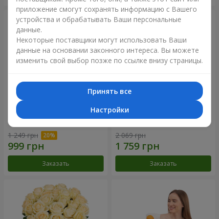
приложение смогут сохранять информацию с Вашего
устройства и обрабатывать Ваши персональные
данные.
Некоторые поставщики могут использовать Ваши
данные на основании законного интереса. Вы можете
изменить свой выбор позже по ссылке внизу страницы.
Принять все
Настройки
Букет "Времена года"
Букет из 21 кремовой розы
1 249 грн
2 069 грн
Заказать
Заказать