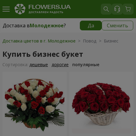
Доставка в
Молодежное
?
Да
Сменить
Доставка в
Молодежное
|
бесплатно
Доставка цветов в г. Молодежное
> Повод > Бизнес
Купить бизнес букет
Cортировка:
дешевые
дорогие
популярные