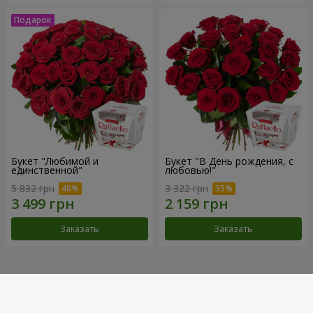
Букет "Любимой и
Букет "В День рождения, с
единственной"
любовью!"
5 832 грн
3 322 грн
Заказать
Заказать
Наши достижения