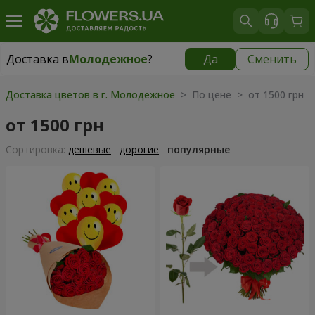
Доставка в
Молодежное
?
Да
Сменить
Доставка в
Молодежное
|
бесплатно
Доставка цветов в г. Молодежное
> По цене > от 1500 грн
от 1500 грн
Cортировка:
дешевые
дорогие
популярные