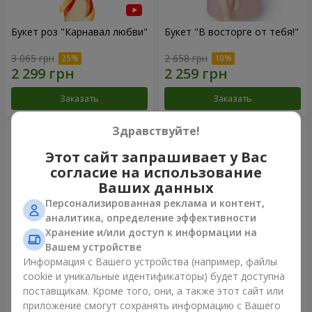
Букет роз "Карнавал любви"
Букет "В восторге от тебя!"
3 065 грн
2 658 грн
Заказать
Заказать
Здравствуйте!
Этот сайт запрашивает у Вас
согласие на использование
Ваших данных
Персонализированная реклама и контент,
аналитика, определение эффективности
Хранение и/или доступ к информации на
Вашем устройстве
Информация с Вашего устройства (например, файлы
51 белая роза
1000 роз!
cookie и уникальные идентификаторы) будет доступна
поставщикам. Кроме того, они, а также этот сайт или
4 398 грн
104 498 грн
приложение смогут сохранять информацию с Вашего