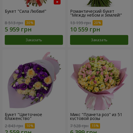
Букет "Сила Любви!"
Романтический букет
"Между небом и землей!"
8 513 грн
13 199 грн
Заказать
Заказать
Букет "Цветочное
Микс "Планета роз" из 51
блаженство"
кустовой розы
2 843 грн
7 528 грн