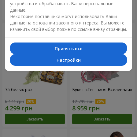
устройства и обрабатывать Ваши персональные
данные.
Заказать
Заказать
Некоторые поставщики могут использовать Ваши
данные на основании законного интереса. Вы можете
изменить свой выбор позже по ссылке внизу страницы.
Принять все
Настройки
75 белых роз
Букет «Ты – моя Вселенная»
6 141 грн
12 799 грн
Заказать
Заказать